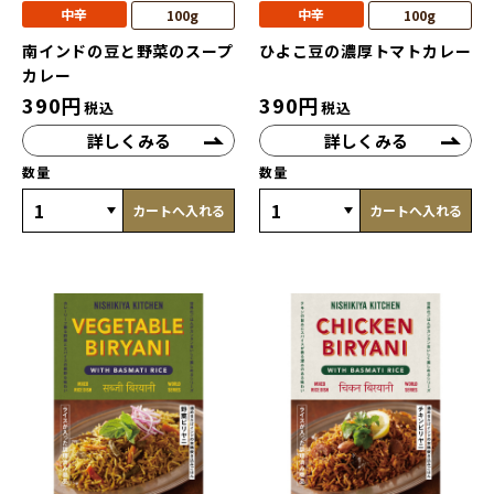
中辛
中辛
100g
100g
南インドの豆と野菜のスープ
ひよこ豆の濃厚トマトカレー
カレー
390
円
390
円
税込
税込
詳しくみる
詳しくみる
数量
数量
カートへ入れる
カートへ入れる