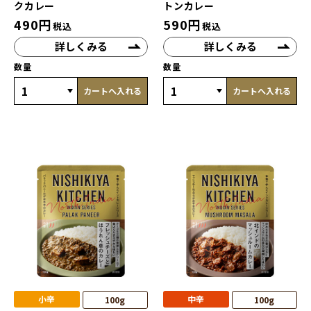
クカレー
トンカレー
490
円
590
円
税込
税込
詳しくみる
詳しくみる
数量
数量
カートへ入れる
カートへ入れる
小辛
中辛
100g
100g