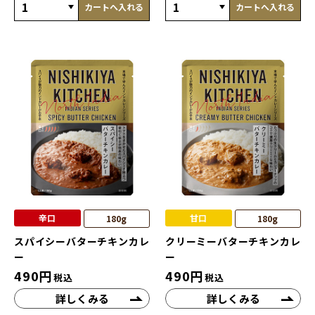
カートへ入れる
カートへ入れる
辛口
甘口
180g
180g
スパイシーバターチキンカレ
クリーミーバターチキンカレ
ー
ー
490
円
490
円
税込
税込
詳しくみる
詳しくみる