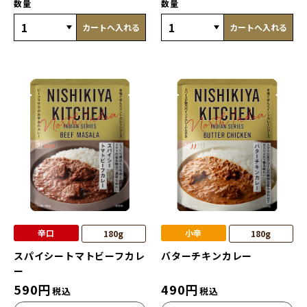
数量
数量
カートへ入れる
カートへ入れる
辛口
小辛
180g
180g
スパイシートマトビーフカレ
バターチキンカレー
ー
590
円
490
円
税込
税込