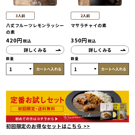
3人前
2人前
八丈フルーツレモンラッシー
マサラチャイの素
の素
420
円
350
円
税込
税込
詳しくみる
詳しくみる
数量
数量
カートへ入れる
カートへ入れる
初回限定のお得なセットはこちら >>