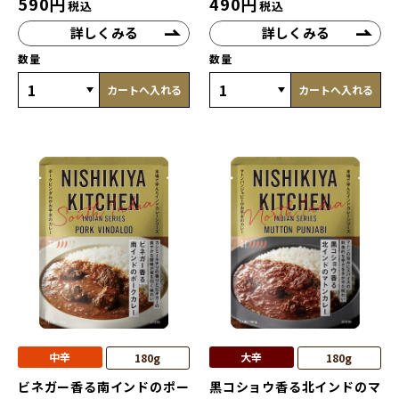
590
円
490
円
税込
税込
詳しくみる
詳しくみる
数量
数量
カートへ入れる
カートへ入れる
中辛
大辛
180g
180g
ビネガー香る南インドのポー
黒コショウ香る北インドのマ