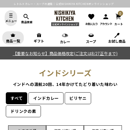
レトルトカレー・スープの通販｜公式NISHIKIYA KITCHENオンラインショップ
0
search
favorite
person
メニュー
商品検索
カート
お気に入り
アカウント
公式オンラインショップ
商品一覧
ギフト
お試し商品
スープ
カレー
【重要なお知らせ】商品価格改定(ご注文は8/27正午まで)
インドシリーズ
インドへの渡航20回、14年かけてたどり着いた味わい
すべて
インドカレー
ビリヤニ
ドリンクの素