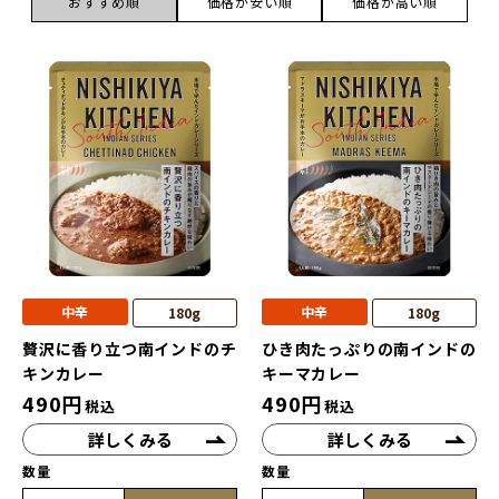
おすすめ順
価格が安い順
価格が高い順
中辛
中辛
180g
180g
贅沢に香り立つ南インドのチ
ひき肉たっぷりの南インドの
キンカレー
キーマカレー
490
円
490
円
税込
税込
詳しくみる
詳しくみる
数量
数量