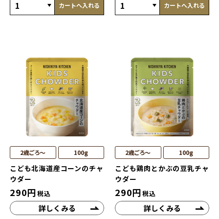
カートへ入れる
カートへ入れる
2歳ごろ～
100g
2歳ごろ～
100g
こども北海道産コーンのチャ
こども鶏肉とかぶの豆乳チャ
ウダー
ウダー
290
円
290
円
税込
税込
詳しくみる
詳しくみる