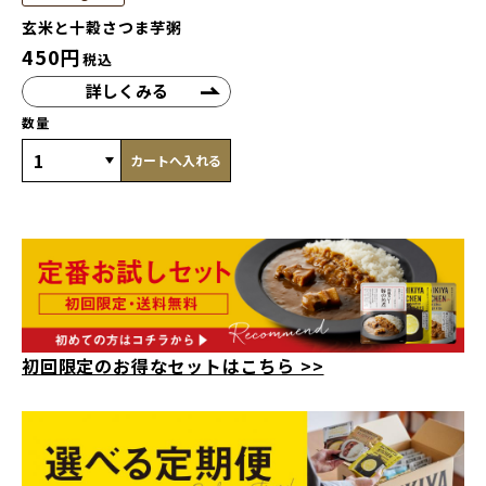
玄米と十穀さつま芋粥
450
円
税込
詳しくみる
数量
カートへ入れる
初回限定のお得なセットはこちら >>