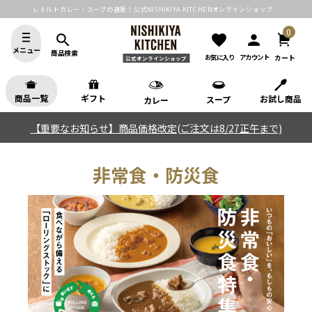
レトルトカレー・スープの通販｜公式NISHIKIYA KITCHENオンラインショップ
0
search
favorite
person
メニュー
商品検索
カート
お気に入り
アカウント
公式オンラインショップ
商品一覧
ギフト
お試し商品
スープ
カレー
【重要なお知らせ】商品価格改定(ご注文は8/27正午まで)
非常食・防災食