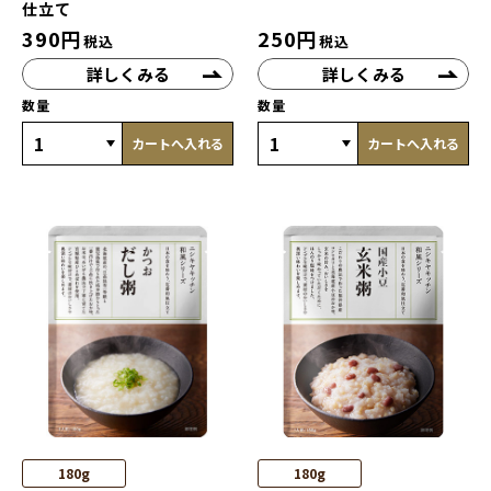
仕立て
390
円
250
円
税込
税込
詳しくみる
詳しくみる
数量
数量
カートへ入れる
カートへ入れる
180g
180g