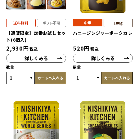
中辛
送料無料
ギフト不可
180g
【通販限定】定番お試しセッ
ハニージンジャーポークカレ
ト(6個入)
ー
2,930
円
520
円
税込
税込
詳しくみる
詳しくみる
数量
数量
カートへ入れる
カートへ入れる