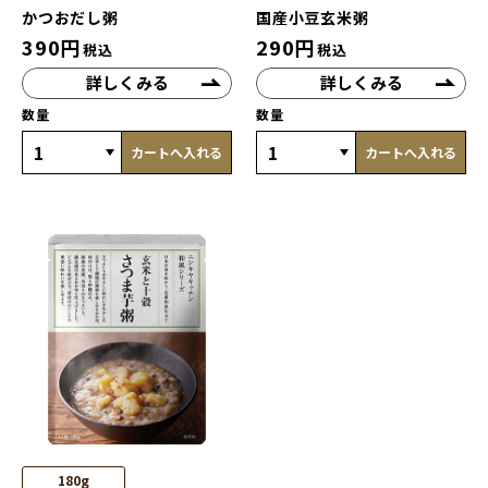
かつおだし粥
国産小豆玄米粥
390
円
290
円
税込
税込
詳しくみる
詳しくみる
数量
数量
カートへ入れる
カートへ入れる
180g