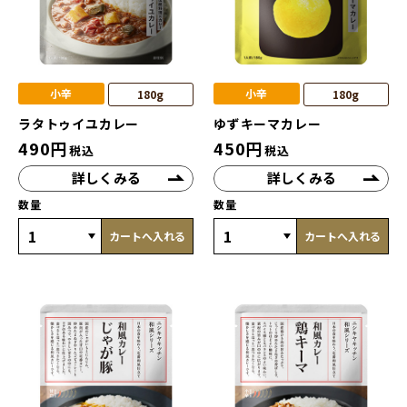
小辛
小辛
180g
180g
ラタトゥイユカレー
ゆずキーマカレー
490
円
450
円
税込
税込
詳しくみる
詳しくみる
数量
数量
カートへ入れる
カートへ入れる