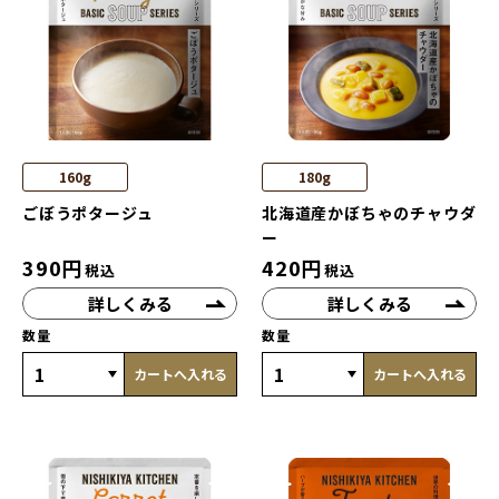
160g
180g
ごぼうポタージュ
北海道産かぼちゃのチャウダ
ー
390
円
420
円
税込
税込
詳しくみる
詳しくみる
数量
数量
カートへ入れる
カートへ入れる