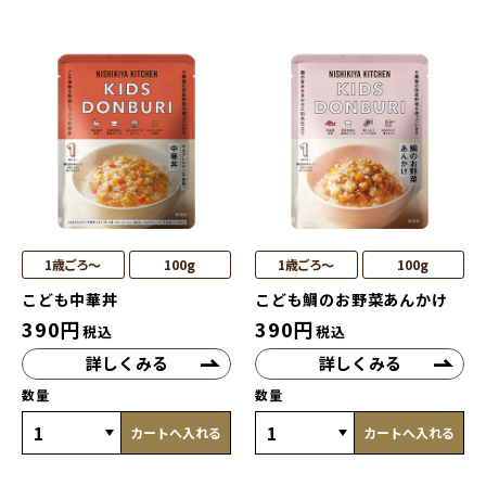
1歳ごろ～
100g
1歳ごろ～
100g
こども中華丼
こども鯛のお野菜あんかけ
390
円
390
円
税込
税込
詳しくみる
詳しくみる
数量
数量
カートへ入れる
カートへ入れる