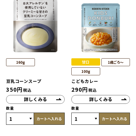
甘口
160g
1歳ごろ～
100g
豆乳コーンスープ
こどもカレー
350
円
290
円
税込
税込
詳しくみる
詳しくみる
数量
数量
カートへ入れる
カートへ入れる