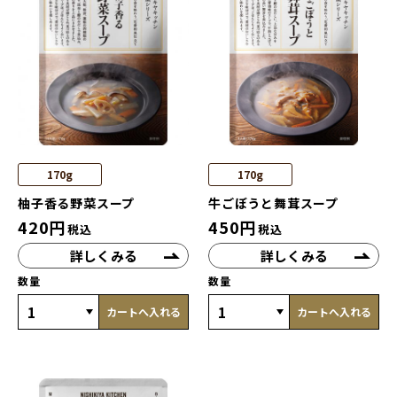
170g
170g
柚子香る野菜スープ
牛ごぼうと舞茸スープ
420
円
450
円
税込
税込
詳しくみる
詳しくみる
数量
数量
カートへ入れる
カートへ入れる