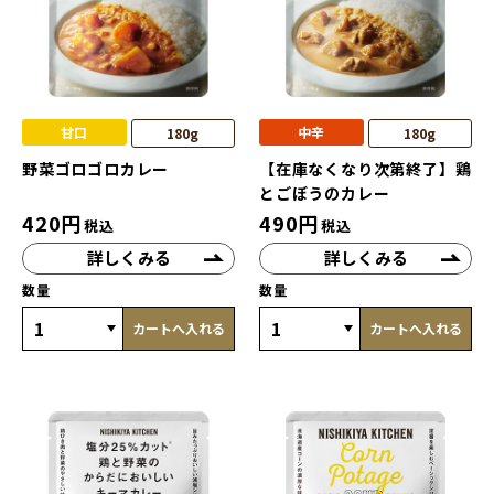
甘口
中辛
180g
180g
野菜ゴロゴロカレー
【在庫なくなり次第終了】鶏
とごぼうのカレー
420
円
490
円
税込
税込
詳しくみる
詳しくみる
数量
数量
カートへ入れる
カートへ入れる