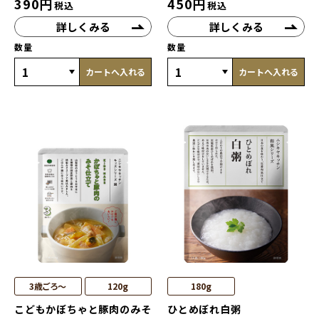
390
円
450
円
税込
税込
詳しくみる
詳しくみる
数量
数量
カートへ入れる
カートへ入れる
3歳ごろ～
120g
180g
こどもかぼちゃと豚肉のみそ
ひとめぼれ白粥