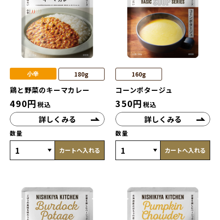
小辛
180g
160g
鶏と野菜のキーマカレー
コーンポタージュ
490
円
350
円
税込
税込
詳しくみる
詳しくみる
数量
数量
カートへ入れる
カートへ入れる