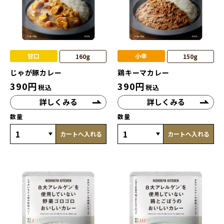
甘口
小辛
160g
150g
じゃが豚カレー
鶏キーマカレー
390
円
390
円
税込
税込
詳しくみる
詳しくみる
数量
数量
カートへ入れる
カートへ入れる