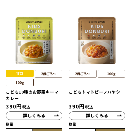
甘口
2歳ごろ～
2歳ごろ～
100g
100g
こども10種のお野菜キーマ
こどもトマトビーフハヤシ
カレー
390
円
390
円
税込
税込
詳しくみる
詳しくみる
数量
数量