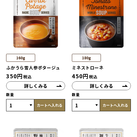
160g
180g
ふかうら雪人参ポタージュ
ミネストローネ
350
円
450
円
税込
税込
詳しくみる
詳しくみる
数量
数量
カートへ入れる
カートへ入れる