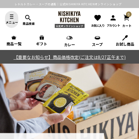
レトルトカレー・スープの通販｜公式NISHIKIYA KITCHENオンラインショップ
0
search
favorite
person
メニュー
商品検索
カート
お気に入り
アカウント
公式オンラインショップ
商品一覧
ギフト
お試し商品
スープ
カレー
【重要なお知らせ】商品価格改定(ご注文は8/27正午まで)