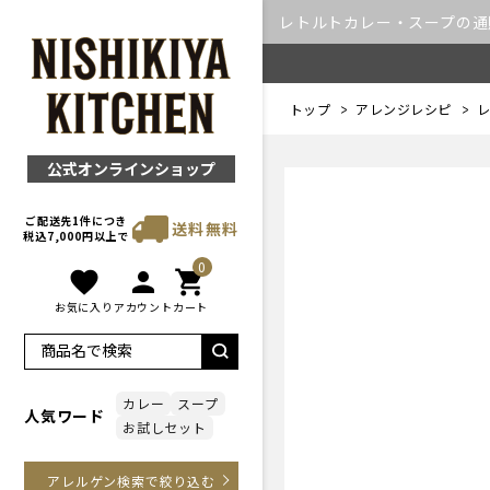
レトルトカレー・スープの通販｜
トップ
アレンジレシピ
レ
公式オンラインショップ
ご配送先1件につき
送料無料
税込7,000円以上で
0
favorite
person
shopping_cart
お気に入り
アカウント
カート
カレー
スープ
人気ワード
お試しセット
アレルゲン検索で絞り込む