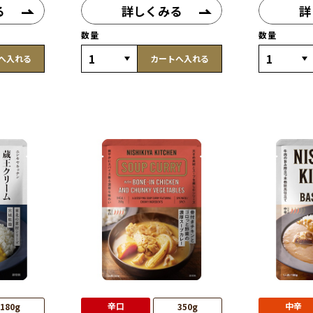
る
詳しくみる
詳
数量
数量
へ入れる
カートへ入れる
辛口
中辛
180g
350g