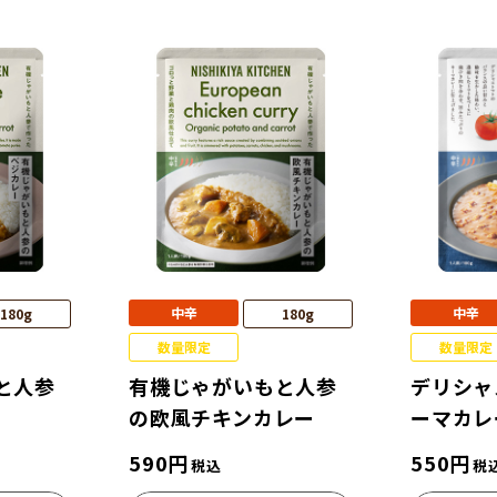
中辛
中辛
180g
180g
数量限定
数量限定
と人参
有機じゃがいもと人参
デリシャ
の欧風チキンカレー
ーマカレ
590
円
550
円
税込
税