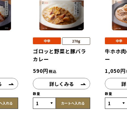
中辛
中辛
270g
ゴロッと野菜と豚バラ
牛ホホ肉
カレー
ー
590
円
1,050
円
税込
る
詳しくみる
詳
数量
数量
へ入れる
カートへ入れる