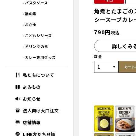
-パスタソース
角煮とたまごの
-鍋の素
シースープカレ
-おかゆ
790
円
税込
-こどもシリーズ
詳しくみ
-ドリンクの素
数量
-カレー専用グッズ
カート
私たちについて
よみもの
お知らせ
法人向け大口注文
店舗情報
LINE友だち登録