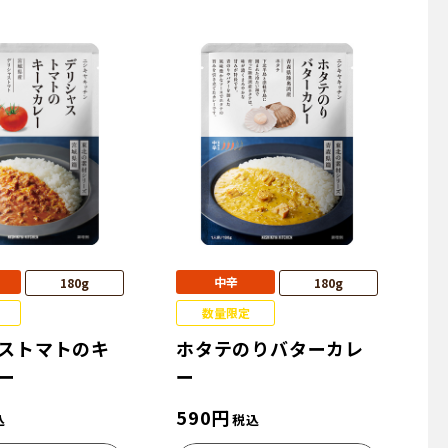
中辛
180g
180g
数量限定
ストマトのキ
ホタテのりバターカレ
ー
ー
590
円
込
税込