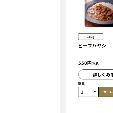
180g
ビーフハヤシ
550
円
税込
詳しくみ
数量
カート