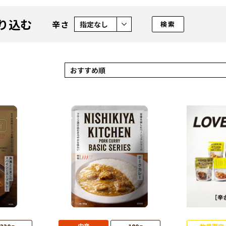
辛さ
り込む
辛さ
検索
並び順
中辛