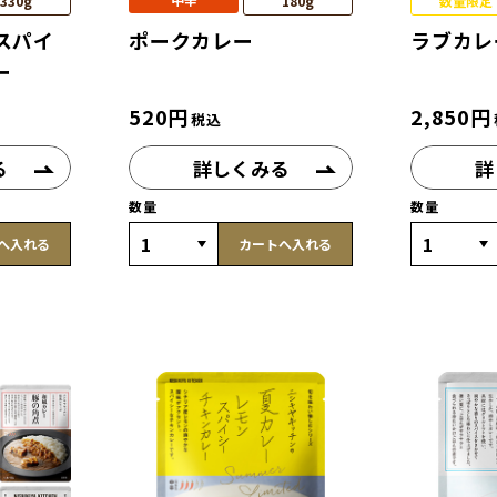
330g
180g
数量限定
スパイ
ポークカレー
ラブカレ
ー
520
円
2,850
円
税込
る
詳しくみる
詳
数量
数量
へ入れる
カートへ入れる