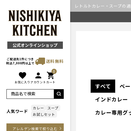
レトルトカレー・スープの通販｜
公式オンラインショップ
ご配送先1件につき
送料無料
税込7,000円以上で
0
favorite
person
shopping_cart
お気に入り
アカウント
カート
すべて
ベー
インドカレー
カレー
スープ
人気ワード
カレー専用グ
お試しセット
アレルゲン検索で絞り込む