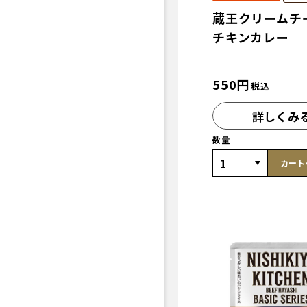
蔵王クリームチ
チキンカレー
550
円
税込
詳しくみ
数量
カート