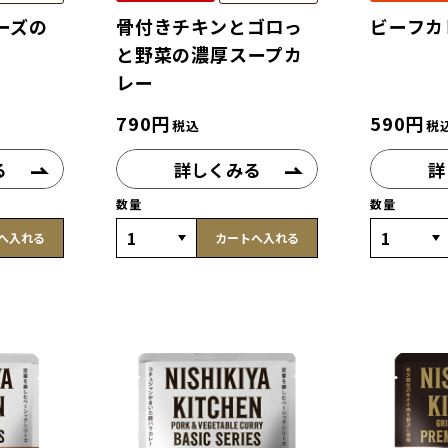
ーズの
骨付きチキンとゴロっ
ビーフカ
と野菜の濃厚スープカ
レー
790
円
590
円
税込
税
る
詳しくみる
詳
数量
数量
へ入れる
カートへ入れる