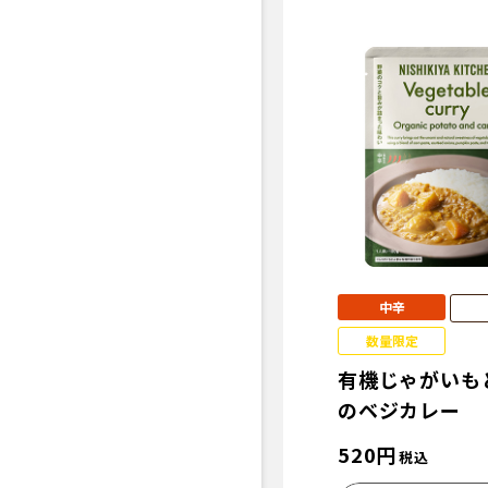
中辛
数量限定
有機じゃがいも
のベジカレー
520
円
税込