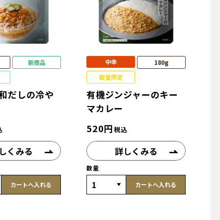
中辛
新商品
180g
数量限定
和だしの冷や
有機ジンジャーのキー
マカレー
520
円
込
税込
しくみる
詳しくみる
数量
カートへ入れる
カートへ入れる