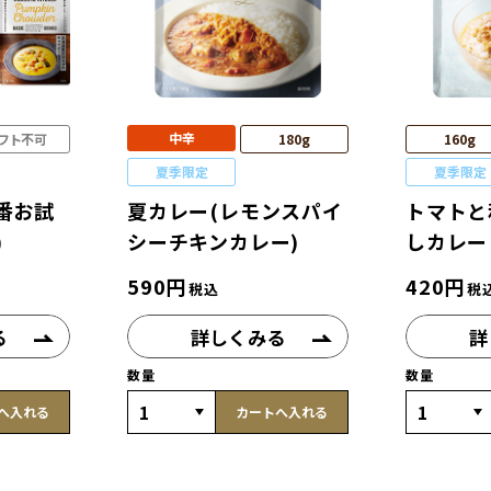
中辛
フト不可
180g
160g
夏季限定
夏季限定
番お試
夏カレー(レモンスパイ
トマトと
)
シーチキンカレー)
しカレー
590
円
420
円
税込
税
る
詳しくみる
詳
数量
数量
へ入れる
カートへ入れる