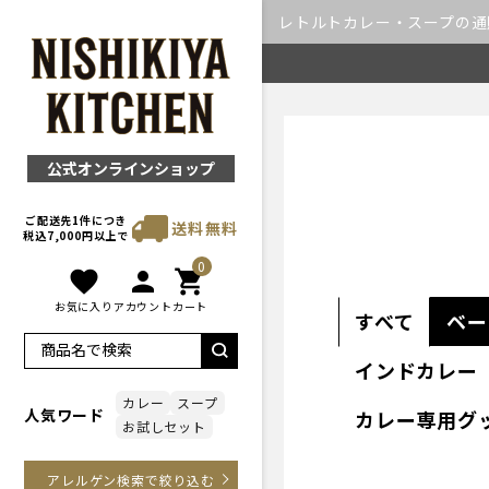
レトルトカレー・スープの通販｜
公式オンラインショップ
ご配送先1件につき
送料無料
税込7,000円以上で
0
favorite
person
shopping_cart
お気に入り
アカウント
カート
すべて
ベー
インドカレー
カレー
スープ
人気ワード
カレー専用グ
お試しセット
アレルゲン検索で絞り込む