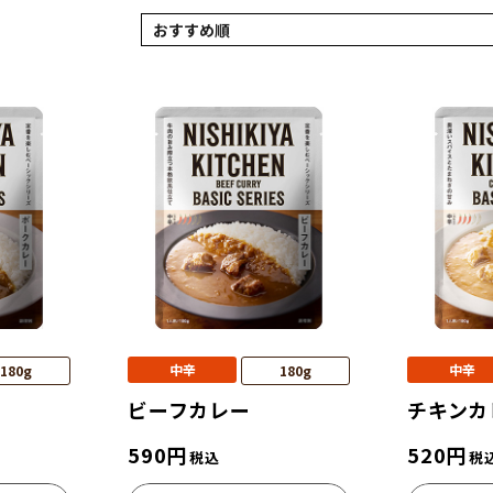
中辛
中辛
180g
180g
ビーフカレー
チキンカ
590
円
520
円
税込
税