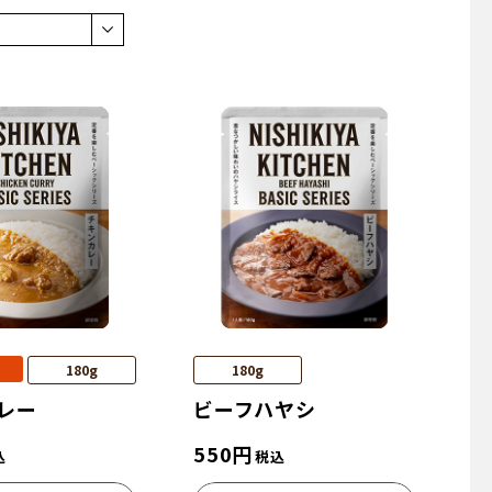
180g
180g
レー
ビーフハヤシ
550
円
込
税込