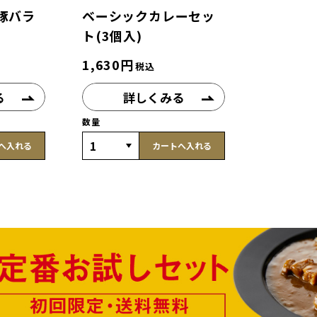
豚バラ
ベーシックカレーセッ
ト(3個入)
1,630
円
税込
る
詳しくみる
数量
へ入れる
カートへ入れる