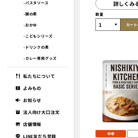
詳しくみ
-パスタソース
-鍋の素
数量
カート
-おかゆ
-こどもシリーズ
-ドリンクの素
-カレー専用グッズ
私たちについて
よみもの
お知らせ
法人向け大口注文
店舗情報
中辛
LINE友だち登録