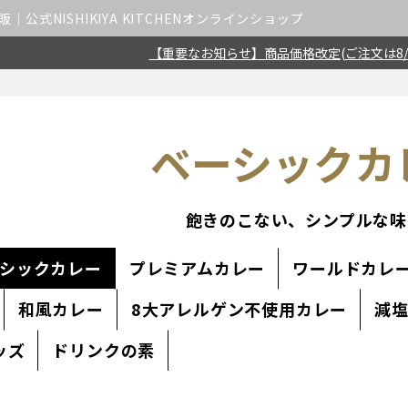
公式NISHIKIYA KITCHENオンラインショップ
【重要なお知らせ】商品価格改定(ご注文は8/
ベーシックカ
飽きのこない、シンプルな味
シックカレー
プレミアムカレー
ワールドカレ
和風カレー
8大アレルゲン不使用カレー
減
ッズ
ドリンクの素
並び順