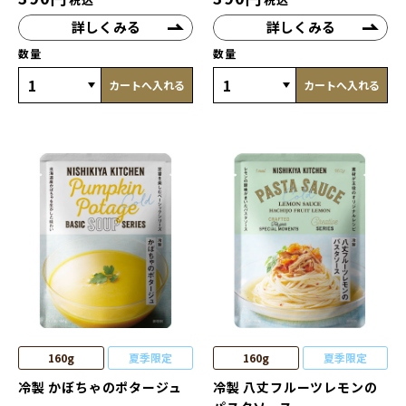
詳しくみる
詳しくみる
数量
数量
カートへ入れる
カートへ入れる
160g
夏季限定
160g
夏季限定
冷製 かぼちゃのポタージュ
冷製 八丈フルーツレモンの