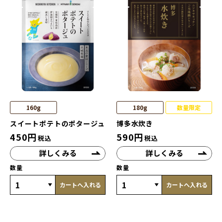
160g
180g
数量限定
スイートポテトのポタージュ
博多水炊き
450
円
590
円
税込
税込
詳しくみる
詳しくみる
数量
数量
カートへ入れる
カートへ入れる