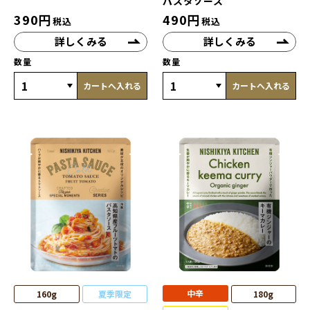
パスタソース
390
円
490
円
税込
税込
詳しくみる
詳しくみる
数量
数量
カートへ入れる
カートへ入れる
中辛
160g
夏季限定
180g