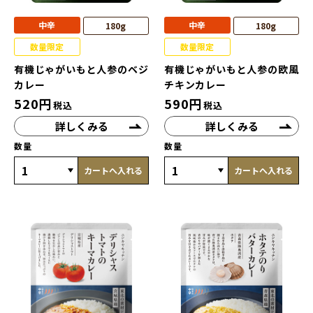
中辛
中辛
180g
180g
数量限定
数量限定
有機じゃがいもと人参のベジ
有機じゃがいもと人参の欧風
カレー
チキンカレー
520
円
590
円
税込
税込
詳しくみる
詳しくみる
数量
数量
カートへ入れる
カートへ入れる