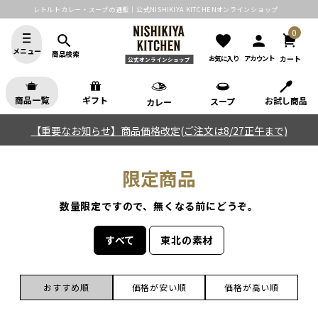
レトルトカレー・スープの通販｜公式NISHIKIYA KITCHENオンラインショップ
0
search
favorite
person
メニュー
商品検索
カート
お気に入り
アカウント
公式オンラインショップ
商品一覧
ギフト
お試し商品
スープ
カレー
【重要なお知らせ】商品価格改定(ご注文は8/27正午まで)
限定商品
数量限定ですので、無くなる前にどうぞ。
すべて
東北の素材
おすすめ順
価格が安い順
価格が高い順