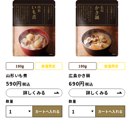
180g
数量限定
180g
数量限定
山形いも煮
広島かき鍋
590
円
690
円
税込
税込
詳しくみる
詳しくみる
数量
数量
カートへ入れる
カートへ入れる