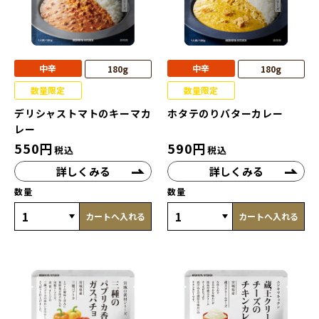
中辛
中辛
180g
180g
数量限定
数量限定
デリシャストマトのキーマカ
ホタテのりバターカレー
レー
550
円
590
円
税込
税込
詳しくみる
詳しくみる
数量
数量
カートへ入れる
カートへ入れる