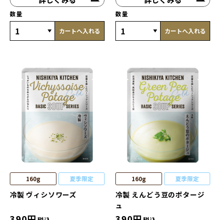
数量
数量
カートへ入れる
カートへ入れる
160g
夏季限定
160g
夏季限定
冷製 ヴィシソワーズ
冷製 えんどう豆のポタージ
ュ
390
円
390
円
税込
税込