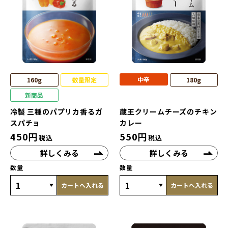
中辛
160g
数量限定
180g
新商品
冷製 三種のパプリカ香るガ
蔵王クリームチーズのチキン
スパチョ
カレー
450
円
550
円
税込
税込
詳しくみる
詳しくみる
数量
数量
カートへ入れる
カートへ入れる