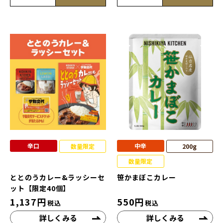
辛口
中辛
数量限定
200g
数量限定
ととのうカレー&ラッシーセ
笹かまぼこカレー
ット【限定40個】
1,137
円
550
円
税込
税込
詳しくみる
詳しくみる