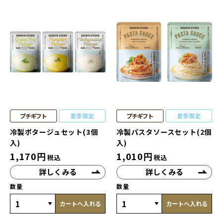
プチギフト
夏季限定
プチギフト
夏季限定
冷製ポタージュセット(3個
冷製パスタソースセット(2個
入)
入)
1,170
円
1,010
円
税込
税込
詳しくみる
詳しくみる
数量
数量
カートへ入れる
カートへ入れる