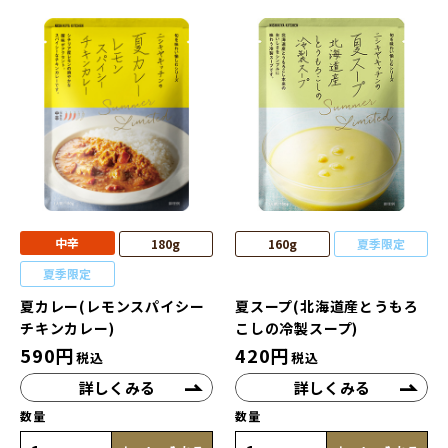
中辛
180g
160g
夏季限定
夏季限定
夏カレー(レモンスパイシー
夏スープ(北海道産とうもろ
チキンカレー)
こしの冷製スープ)
590
円
420
円
税込
税込
詳しくみる
詳しくみる
数量
数量