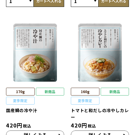
カートへ入れる
カートへ入れる
170g
新商品
160g
新商品
夏季限定
夏季限定
国産鯛の冷や汁
トマトと和だしの冷やしカレ
ー
420
円
420
円
税込
税込
詳しくみる
詳しくみる