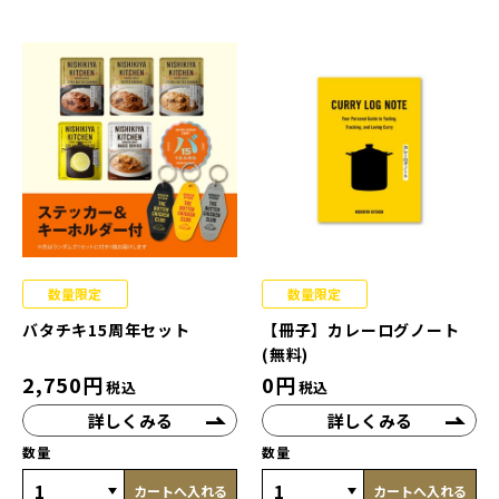
数量限定
数量限定
バタチキ15周年セット
【冊子】カレーログノート
(無料)
2,750
円
0
円
税込
税込
詳しくみる
詳しくみる
数量
数量
カートへ入れる
カートへ入れる