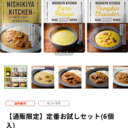
Previous
Nex
1
/
7
送料無料
ギフト不可
【通販限定】定番お試しセット(6個
入)