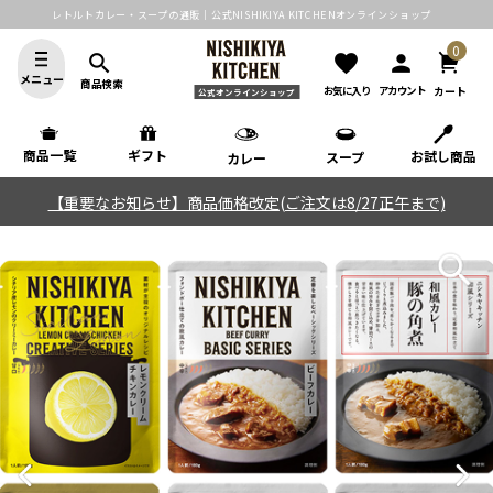
レトルトカレー・スープの通販｜公式NISHIKIYA KITCHENオンラインショップ
0
search
favorite
person
メニュー
商品検索
カート
お気に入り
アカウント
公式オンラインショップ
商品一覧
ギフト
お試し商品
スープ
カレー
【重要なお知らせ】商品価格改定(ご注文は8/27正午まで)