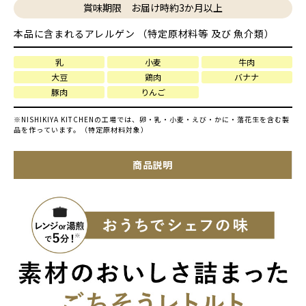
賞味期限 お届け時約3か月以上
本品に含まれるアレルゲン （特定原材料等 及び 魚介類）
乳
小麦
牛肉
大豆
鶏肉
バナナ
豚肉
りんご
※NISHIKIYA KITCHENの工場では、卵・乳・小麦・えび・かに・落花生を含む製
品を作っています。（特定原材料対象）
商品説明