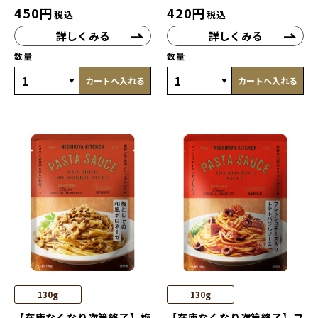
450
円
420
円
税込
税込
詳しくみる
詳しくみる
数量
数量
カートへ入れる
カートへ入れる
130g
130g
【在庫なくなり次第終了】梅
【在庫なくなり次第終了】フ