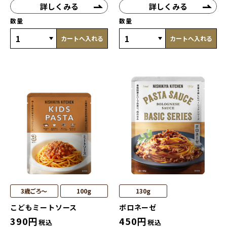
詳しくみる
詳しくみる
数量
数量
カートへ入れる
カートへ入れる
3歳ごろ～
100g
130g
こどもミートソース
ボロネーゼ
390
円
450
円
税込
税込