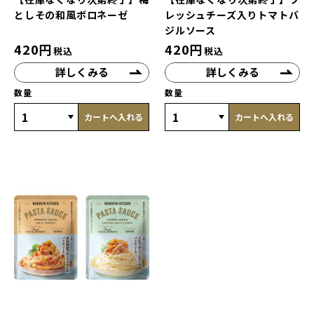
としその和風ボロネーゼ
レッシュチーズ入りトマトバ
ジルソース
420
円
420
円
税込
税込
詳しくみる
詳しくみる
数量
数量
カートへ入れる
カートへ入れる