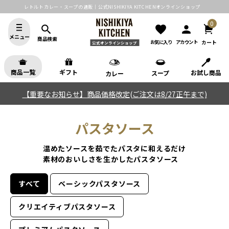
レトルトカレー・スープの通販｜公式NISHIKIYA KITCHENオンラインショップ
0
search
favorite
person
メニュー
商品検索
カート
お気に入り
アカウント
公式オンラインショップ
商品一覧
ギフト
お試し商品
スープ
カレー
【重要なお知らせ】商品価格改定(ご注文は8/27正午まで)
パスタソース
温めたソースを茹でたパスタに和えるだけ
素材のおいしさを生かしたパスタソース
すべて
ベーシックパスタソース
クリエイティブパスタソース