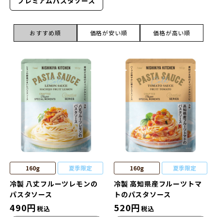
プレミアムパスタソース
おすすめ順
価格が安い順
価格が高い順
160g
夏季限定
160g
夏季限定
冷製 八丈フルーツレモンの
冷製 高知県産フルーツトマ
パスタソース
トのパスタソース
490
円
520
円
税込
税込