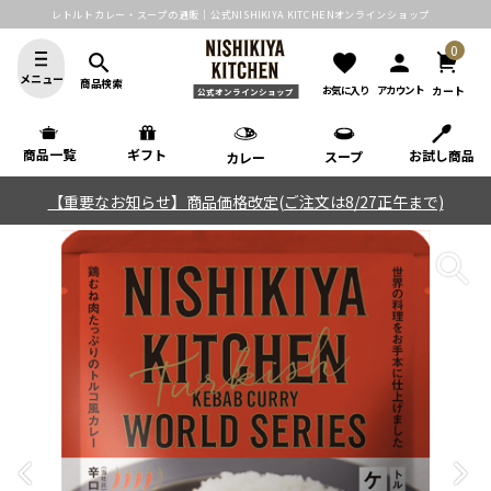
レトルトカレー・スープの通販｜公式NISHIKIYA KITCHENオンラインショップ
0
search
favorite
person
メニュー
商品検索
カート
お気に入り
アカウント
公式オンラインショップ
商品一覧
ギフト
お試し商品
スープ
カレー
【重要なお知らせ】商品価格改定(ご注文は8/27正午まで)