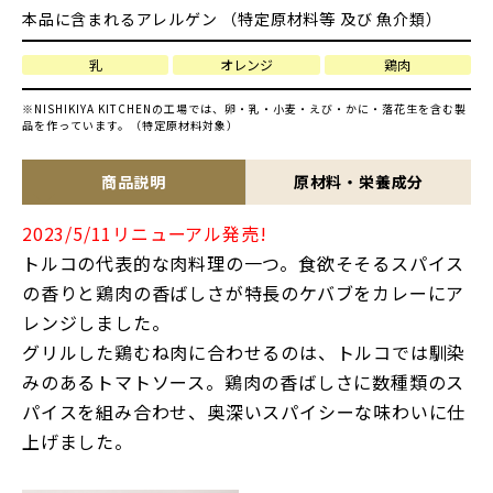
本品に含まれるアレルゲン （特定原材料等 及び 魚介類）
乳
オレンジ
鶏肉
※NISHIKIYA KITCHENの工場では、卵・乳・小麦・えび・かに・落花生を含む製
品を作っています。（特定原材料対象）
商品説明
原材料・栄養成分
2023/5/11リニューアル発売!
トルコの代表的な肉料理の一つ。食欲そそるスパイス
の香りと鶏肉の香ばしさが特長のケバブをカレーにア
レンジしました。
グリルした鶏むね肉に合わせるのは、トルコでは馴染
みのあるトマトソース。鶏肉の香ばしさに数種類のス
パイスを組み合わせ、奥深いスパイシーな味わいに仕
上げました。