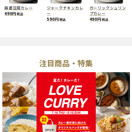
麻婆豆腐カレー
ジャークチキンカレ
ガーリックシュリン
490円
ー
プカレー
税込
590円
490円
税込
税込
注目商品・特集