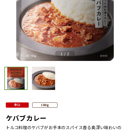
Previous
Nex
1
/
2
辛口
180g
ケバブカレー
トルコ料理のケバブがお手本のスパイス香る奥深い味わいの