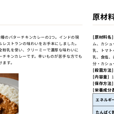
原材
[原材料名]
3種のバターチキンカレーの1つ。インドの現
ルレストランの味わいをお手本にしました。
ム、カシュ
全粉乳を使い、クリーミーで濃厚な味わいに
乳、トマト
ーチキンカレーです。辛いものが苦手な方でも
乳、食塩、
けます。
分・カシュ
[殺菌方法]
[内容量]
[保存方法]
[栄養成分
エネルギ
たんぱく