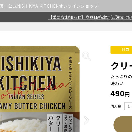
公式NISHIKIYA KITCHENオンラインショップ
【重要なお知らせ】商品価格改定(ご注文は8/
甘口
クリ
たっぷり
味わい
490
円
購入数
Next