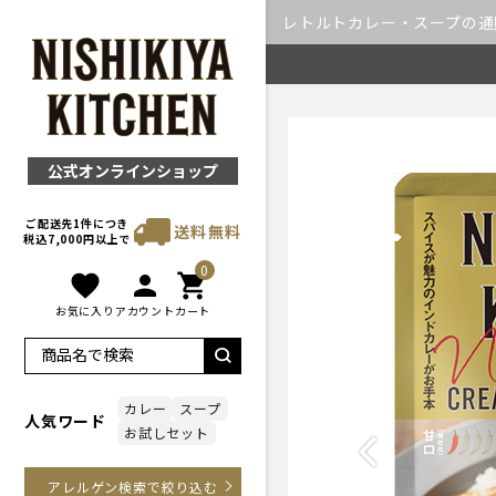
レトルトカレー・スープの通販｜
公式オンラインショップ
ご配送先1件につき
送料無料
税込7,000円以上で
0
favorite
person
shopping_cart
お気に入り
アカウント
カート
カレー
スープ
人気ワード
お試しセット
Previous
アレルゲン検索で絞り込む