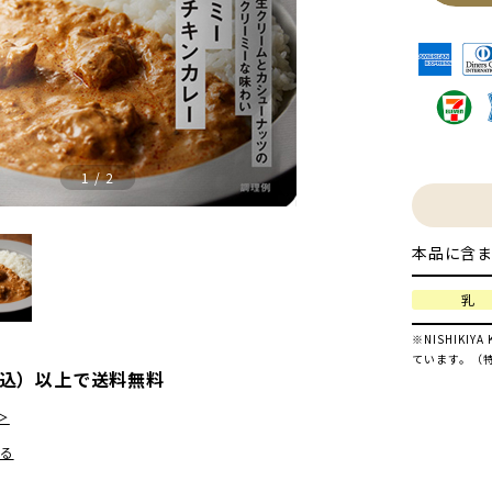
1
/
2
本品に含ま
乳
※NISHIK
ています。（
（税込）以上で送料無料
＞
る