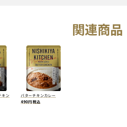
関連商品
チキン
バターチキンカレー
490円
税込