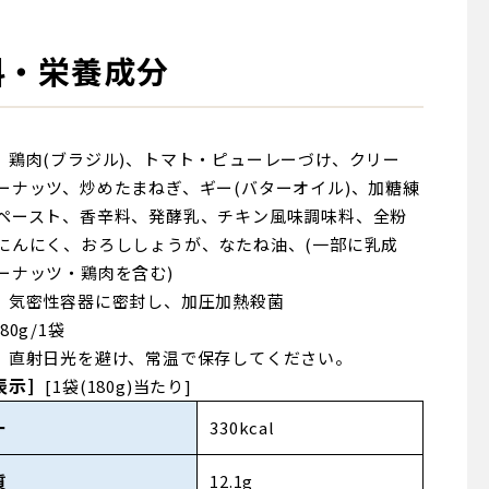
料・栄養成分
鶏肉(ブラジル)、トマト・ピューレーづけ、クリー
ーナッツ、炒めたまねぎ、ギー(バターオイル)、加糖練
ペースト、香辛料、発酵乳、チキン風味調味料、全粉
にんにく、おろししょうが、なたね油、(一部に乳成
ーナッツ・鶏肉を含む)
気密性容器に密封し、加圧加熱殺菌
180g/1袋
直射日光を避け、常温で保存してください。
表示]
[1袋(180g)当たり]
ー
330kcal
質
12.1g