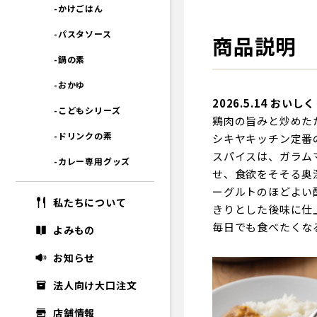
-かけごはん
-パスタソース
商品説明
-鍋の素
-おかゆ
2026.5.14 おい
-こどもシリーズ
鶏肉の旨みと炒めた
-ドリンクの素
シキヤキッチン定番
スパイスは、ガラム
-カレー専用グッズ
せ、食欲をそそる奥
ーグルトのほどよい
私たちについて
きりとした後味に仕
毎日でも食べたくな
よみもの
お知らせ
法人向け大口注文
店舗情報