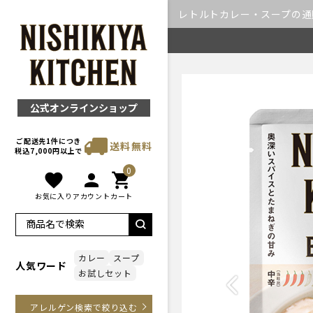
レトルトカレー・スープの通販｜
公式オンラインショップ
ご配送先1件につき
送料無料
税込7,000円以上で
0
favorite
person
shopping_cart
お気に入り
アカウント
カート
カレー
スープ
人気ワード
お試しセット
Previous
アレルゲン検索で絞り込む