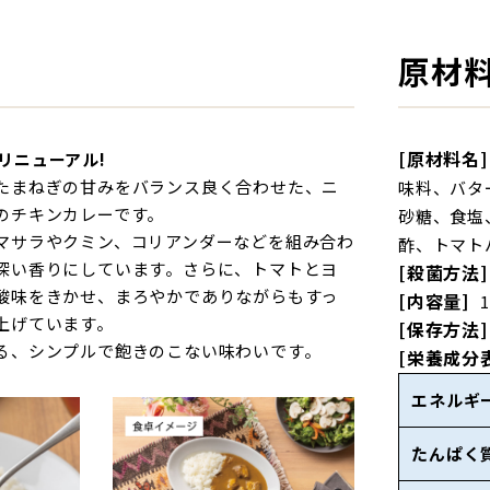
原材
[原材料名]
しくリニューアル!
たまねぎの甘みをバランス良く合わせた、ニ
味料、バタ
のチキンカレーです。
砂糖、食塩
マサラやクミン、コリアンダーなどを組み合わ
酢、トマト
深い香りにしています。さらに、トマトとヨ
[殺菌方法]
酸味をきかせ、まろやかでありながらもすっ
[内容量]
上げています。
[保存方法]
る、シンプルで飽きのこない味わいです。
[栄養成分
エネルギ
たんぱく