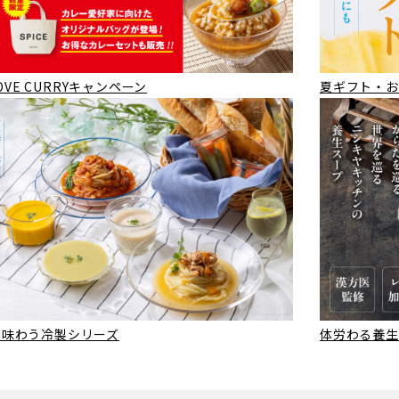
VE CURRYキャンペーン
夏ギフト・お
して味わう冷製シリーズ
体労わる養生