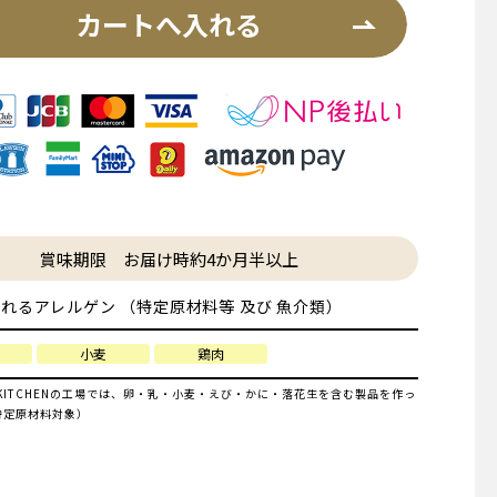
カートへ入れる
賞味期限 お届け時約4か月半以上
れるアレルゲン （特定原材料等 及び 魚介類）
小麦
鶏肉
IYA KITCHENの工場では、卵・乳・小麦・えび・かに・落花生を含む製品を作っ
特定原材料対象）