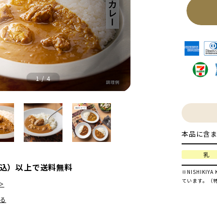
1
/
4
本品に含ま
乳
（税込）以上で送料無料
※NISHIK
ています。（
＞
る