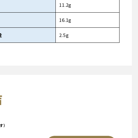
11.2g
16.1g
量
2.5g
声
す）