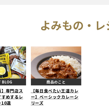
よみもの・レ
F BLOG
商品のこと
版】専門店ス
【毎日食べたい王道カレ
すすめするレ
ー】ベーシックカレーシ
10選
リーズ