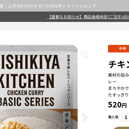
公式NISHIKIYA KITCHENオンラインショップ
【重要なお知らせ】商品価格改定(ご注文は8/
中辛
チキ
素材の旨
レー
まろやか
たすっき
520
円
購入数
Next