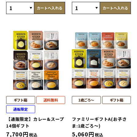
カートへ入れる
カートへ入れる
ギフト箱
送料無料
1歳ごろ～
ギフト箱
通販限定
【通販限定】カレー&スープ
ファミリーギフトA(お子さ
14個ギフト
ま:1歳ごろ～)
7,700
円
5,060
円
税込
税込