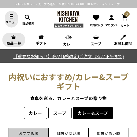
レトルトカレー・スープの通販｜公式NISHIKIYA KITCHENオンラインショップ
0
search
favorite
person
メニュー
商品検索
カート
お気に入り
アカウント
公式オンラインショップ
商品一覧
ギフト
お試し商品
スープ
カレー
【重要なお知らせ】商品価格改定(ご注文は8/27正午まで)
内祝いにおすすめ/カレー&スープ
ギフト
食卓を彩る、カレーとスープの贈り物
カレー
スープ
カレー&スープ
おすすめ順
価格が安い順
価格が高い順