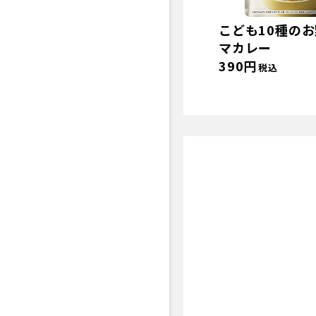
こども10種の
マカレー
390円
税込