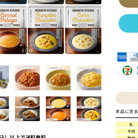
1
/
10
本品に含ま
乳
牛肉
（税込）以上で送料無料
豚肉