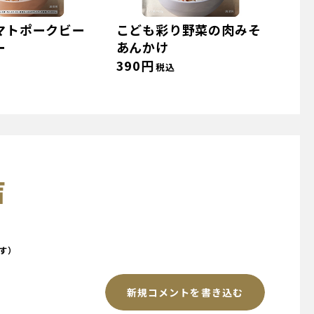
マトポークビー
こども彩り野菜の肉みそ
ー
あんかけ
390円
税込
声
す）
新規コメントを書き込む