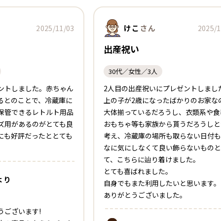
けこ
さん
2025/11/03
2025/1
出産祝い
30代／女性／3人
ントしました。赤ちゃん
2人目の出産祝いにプレゼントしまし
るとのことで、冷蔵庫に
上の子が2歳になったばかりのお家な
保管できるレトルト用品
大体揃っているだろうし、衣類系や食
ズ用があるのがとても良
おもちゃ等も家族から貰うだろうしと
にも好評だったととても
考え、冷蔵庫の場所も取らない日付も
なに気にしなくて良い飾らないものと
て、こちらに辿り着けました。
とても喜ばれました。
より
自身でもまた利用したいと思います。
ありがとうございました。
うございます!