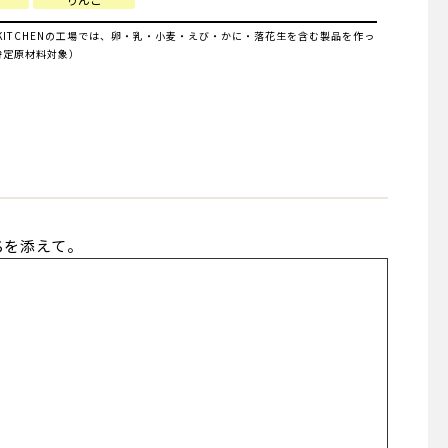
IYA KITCHENの工場では、卵・乳・小麦・えび・かに・落花生を含む製品を作っ
特定原材料対象）
ちを添えて。