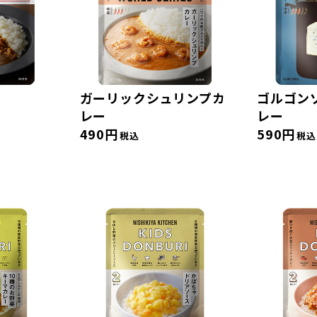
ガーリックシュリンプカ
ゴルゴン
レー
レー
490円
590円
税込
税込