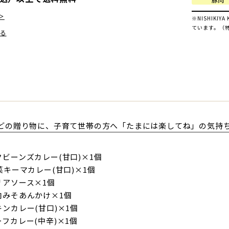
＞
※NISHIK
ています。（
る
どの贈り物に、子育て世帯の方へ「たまには楽してね」の気持
ビーンズカレー(甘口)×1個
菜キーマカレー(甘口)×1個
リアソース×1個
肉みそあんかけ×1個
ンカレー(甘口)×1個
フカレー(中辛)×1個