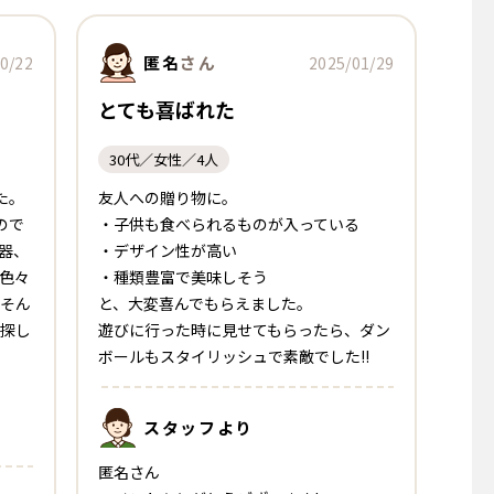
匿名
さん
0/22
2025/01/29
とても喜ばれた
30代／女性／4人
た。
友人への贈り物に。
ので
・子供も食べられるものが入っている
器、
・デザイン性が高い
色々
・種類豊富で美味しそう
そん
と、大変喜んでもらえました。
探し
遊びに行った時に見せてもらったら、ダン
ボールもスタイリッシュで素敵でした!!
スタッフ
より
匿名さん