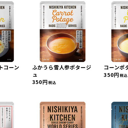
トコーン
ふかうら雪人参ポタージ
コーンポ
ュ
350円
税込
350円
税込