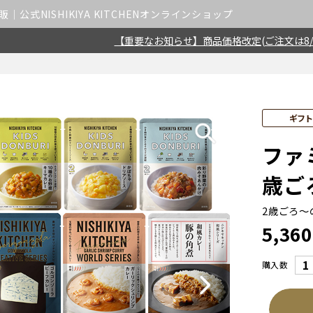
公式NISHIKIYA KITCHENオンラインショップ
【重要なお知らせ】商品価格改定(ご注文は8/
ギフ
ファ
歳ご
2歳ごろ～
5,360
購入数
Next