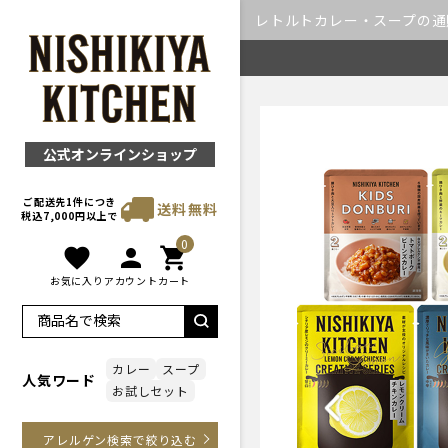
レトルトカレー・スープの通販｜
公式オンラインショップ
ご配送先1件につき
送料無料
税込7,000円以上で
0
favorite
person
shopping_cart
お気に入り
アカウント
カート
カレー
スープ
人気ワード
お試しセット
Previous
アレルゲン検索で絞り込む