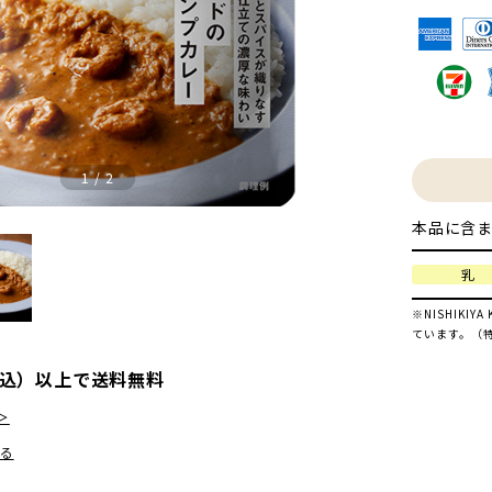
1
/
2
本品に含ま
乳
※NISHIK
ています。（
（税込）以上で送料無料
＞
る