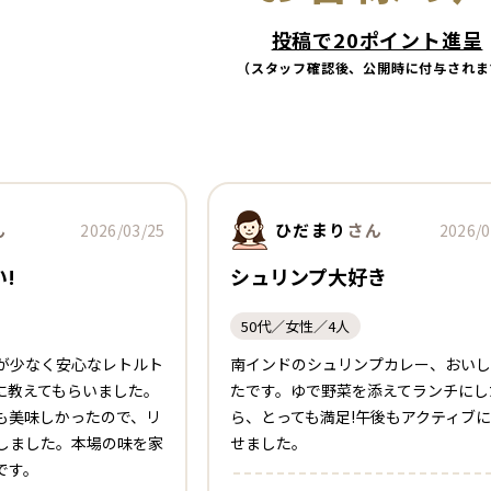
投稿で20ポイント進呈
（スタッフ確認後、公開時に付与されま
ん
ひだまり
さん
2026/03/25
2026/0
!
シュリンプ大好き
50代／女性／4人
が少なく安心なレトルト
南インドのシュリンプカレー、おいし
Iに教えてもらいました。
たです。ゆで野菜を添えてランチにし
も美味しかったので、リ
ら、とっても満足!午後もアクティブ
しました。本場の味を家
せました。
です。