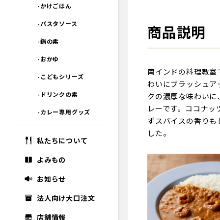
-かけごはん
-パスタソース
商品説明
-鍋の素
-おかゆ
南インドの料理教室
-こどもシリーズ
わいにブラッシュア
-ドリンクの素
クの濃厚な味わいに
レーです。ココナッ
-カレー専用グッズ
ずスパイスの香りも
した。
私たちについて
よみもの
お知らせ
法人向け大口注文
店舗情報