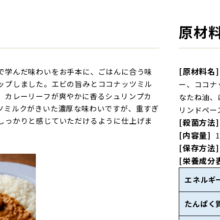
原材
[原材料名]
で学んだ味わいをお手本に、ごはんに合う味
ップしました。エビの旨みとココナッツミル
ー、ココナ
、カレーリーフが爽やかに香るシュリンプカ
なたね油、
ツミルクがきいた濃厚な味わいですが、重すぎ
リンドペー
しっかりと感じていただけるように仕上げま
[殺菌方法]
[内容量]
[保存方法]
[栄養成分
エネルギ
たんぱく