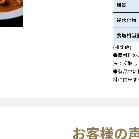
脂質
炭水化物
食塩相当
(推定値)
●原材料の
法で採取し
●製品中に
料に由来す
お客様の