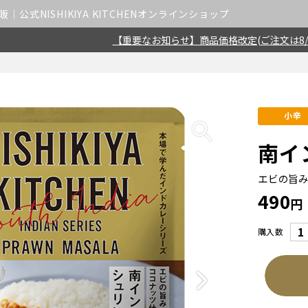
公式NISHIKIYA KITCHENオンラインショップ
【重要なお知らせ】商品価格改定(ご注文は8/
小辛
南イ
エビの旨
490
円
購入数
Next