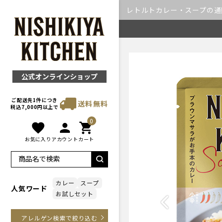
レトルトカレー・スープの通販｜
公式オンラインショップ
ご配送先1件につき
送料無料
税込7,000円以上で
0
favorite
person
shopping_cart
お気に入り
アカウント
カート
カレー
スープ
人気ワード
お試しセット
Previous
アレルゲン検索で絞り込む