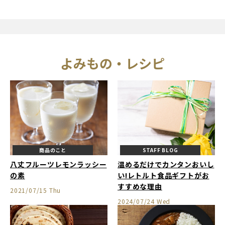
よみもの・レシピ
商品のこと
STAFF BLOG
八丈フルーツレモンラッシー
温めるだけでカンタンおいし
の素
い!レトルト食品ギフトがお
すすめな理由
2021/07/15 Thu
2024/07/24 Wed