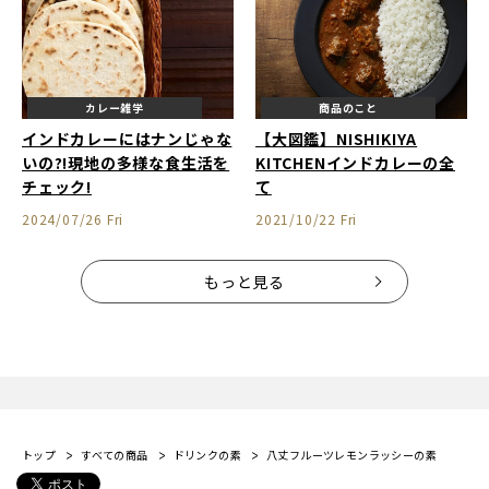
カレー雑学
商品のこと
インドカレーにはナンじゃな
【大図鑑】NISHIKIYA
いの?!現地の多様な食生活を
KITCHENインドカレーの全
チェック!
て
2024/07/26 Fri
2021/10/22 Fri
もっと見る
トップ
すべての商品
ドリンクの素
八丈フルーツレモンラッシーの素