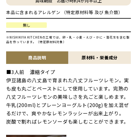
賞味期限 お届け時約4か月半以上
本品に含まれるアレルゲン （特定原材料等 及び 魚介類）
無し
※NISHIKIYA KITCHENの工場では、卵・乳・小麦・えび・かに・落花生を含む製
品を作っています。（特定原材料対象）
商品説明
原材料・栄養成分
■3人前 濃縮タイプ
伊豆諸島の八丈島で育まれた八丈フルーツレモン。実
も皮も丸ごとペーストにして使用しています。完熟の
八丈フルーツレモンの美味しさを丸ごと楽しめます。
牛乳(200ml)とプレーンヨーグルト(200g)を加え混ぜ
るだけで、爽やかなレモンラッシーが出来上がり。
炭酸で割ればレモンソーダも楽しむことができます。