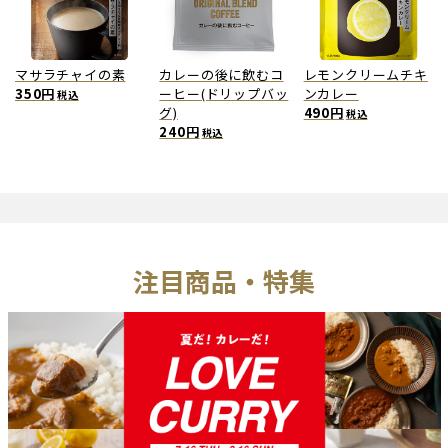
マサラチャイの素
カレーの後に飲むコ
レモンクリームチキ
350円
ーヒー(ドリップバッ
ンカレー
税込
グ)
490円
税込
240円
税込
注目商品・特集