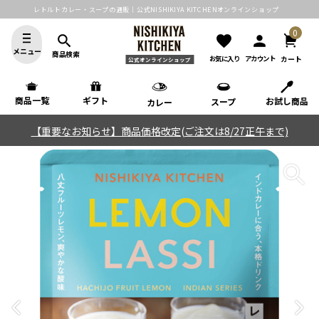
レトルトカレー・スープの通販｜公式NISHIKIYA KITCHENオンラインショップ
0
search
favorite
person
メニュー
商品検索
カート
お気に入り
アカウント
公式オンラインショップ
商品一覧
ギフト
お試し商品
スープ
カレー
【重要なお知らせ】商品価格改定(ご注文は8/27正午まで)