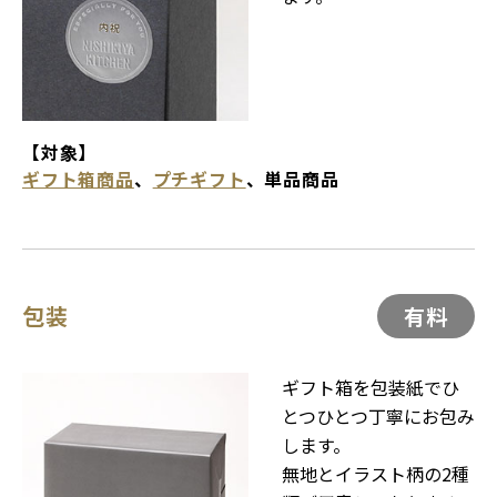
【対象】
ギフト箱商品
、
プチギフト
、単品商品
包装
有料
ギフト箱を包装紙でひ
とつひとつ丁寧にお包み
します。
無地とイラスト柄の2種