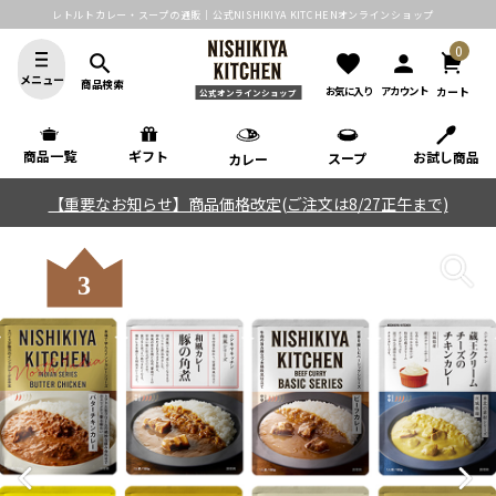
レトルトカレー・スープの通販｜公式NISHIKIYA KITCHENオンラインショップ
0
search
favorite
person
メニュー
商品検索
カート
お気に入り
アカウント
公式オンラインショップ
商品一覧
ギフト
お試し商品
スープ
カレー
【重要なお知らせ】商品価格改定(ご注文は8/27正午まで)