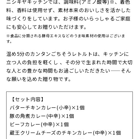
ニシキヤキッチンでは、調味料(アミノ酸等)※、着色
料、香料は使用せず、素材本来のおいしさを活かした
味づくりをしています。お子様のいらっしゃるご家庭
にも安心してお贈りいただけます。
※食品に分類される酵母エキスなどのうま味素材の使用はございま
す。
温め5分のカンタンごちそうレトルトは、キッチンに
立つ人の負担を軽くし 、その分で生まれた時間で大切
な人との豊かな時間もお過ごしいただきたい——そん
な願いを込めた贈り物です。
【セット内容】
バターチキンカレー(小辛)×1個
豚の角煮カレー(中辛)×1個
ビーフカレー(中辛)×1個
蔵王クリームチーズのチキンカレー(中辛)×1個