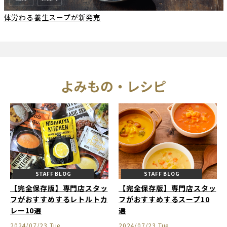
体労わる養生スープが新発売
よみもの・レシピ
STAFF BLOG
STAFF BLOG
【完全保存版】専門店スタッ
【完全保存版】専門店スタッ
フがおすすめするレトルトカ
フがおすすめするスープ10
レー10選
選
2024/07/23 Tue
2024/07/23 Tue