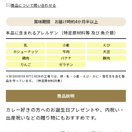
商品について問い合わせる
賞味期限 お届け時約4か月半以上
本品に含まれるアレルゲン （特定原材料等 及び 魚介類）
乳
小麦
えび
カシューナッツ
牛肉
大豆
鶏肉
バナナ
豚肉
りんご
ゼラチン
※NISHIKIYA KITCHENの工場では、卵・乳・小麦・えび・かに・落花生を含む製
品を作っています。（特定原材料対象）
商品説明
カレー好きの方へのお誕生日プレゼントや、内祝い・
出産祝いなどの贈り物にもおすすめです。