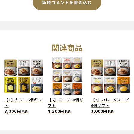
新規コメントを書き込む
関連商品
【1】カレー6個ギフ
【5】スープ10個ギ
【7】カレー&スープ
ト
フト
6個ギフト
3,300円
4,200円
3,000円
税込
税込
税込