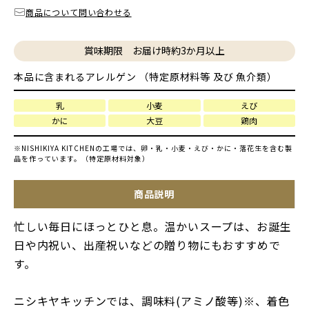
商品について問い合わせる
賞味期限 お届け時約3か月以上
本品に含まれるアレルゲン （特定原材料等 及び 魚介類）
乳
小麦
えび
かに
大豆
鶏肉
※NISHIKIYA KITCHENの工場では、卵・乳・小麦・えび・かに・落花生を含む製
品を作っています。（特定原材料対象）
商品説明
忙しい毎日にほっとひと息。温かいスープは、お誕生
日や内祝い、出産祝いなどの贈り物にもおすすめで
す。
ニシキヤキッチンでは、調味料(アミノ酸等)※、着色