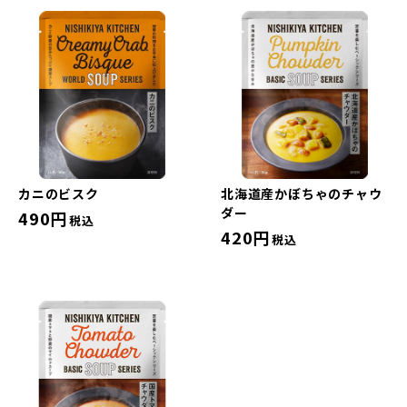
カニのビスク
北海道産かぼちゃのチャウ
ダー
490円
税込
420円
税込