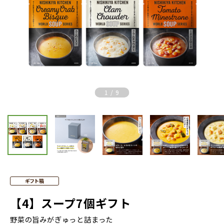
Previous
Nex
1
/
9
ギフト箱
【4】スープ7個ギフト
野菜の旨みがぎゅっと詰まった