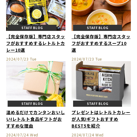
STAFF BLOG
STAFF BLOG
【完全保存版】専門店スタッ
【完全保存版】専門店スタッ
フがおすすめするレトルトカ
フがおすすめするスープ10
レー10選
選
2024/07/23 Tue
2024/07/23 Tue
STAFF BLOG
STAFF BLOG
温めるだけでカンタンおいし
プレゼントはレトルトカレー
い!レトルト食品ギフトがお
が人気!ギフトおすすめ
すすめな理由
BEST5を紹介
2024/07/24 Wed
2024/07/24 Wed