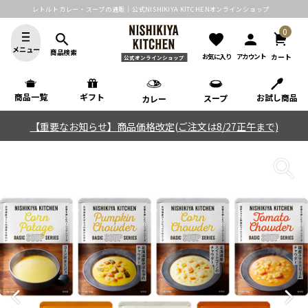
レトルトカレー・スープの通販｜公式NISHIKIYA KITCHENオンラインショップ
0
search
favorite
person
メニュー
商品検索
カート
お気に入り
アカウント
公式オンラインショップ
商品一覧
ギフト
お試し商品
スープ
カレー
【重要なお知らせ】商品価格改定(ご注文は8/27正午まで)