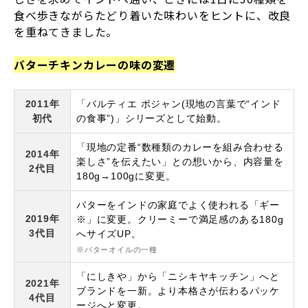
食べ歩きながらたどり着いた味わいをヒントに、改良
を重ねてきました。
バターチキンカレーの味の変遷
2011年
「バルティエ ボジャン(現地の言葉で“インド
初代
の食事”)」シリーズとして始動。
「現地の定番“数種類のカレーを組み合わせる
2014年
楽しさ”を伝えたい」との想いから、内容量を
2代目
180g→100gに変更。
バターをインドの家庭でよく使われる「ギー
2019年
※」に変更。クリーミーで満足感のある180g
3代目
へサイズUP。
※バターオイルの一種
「にしきや」から「ニシキヤキッチン」へと
2021年
ブランドを一新。より本格さが伝わるパッケ
4代目
ージへと変更。