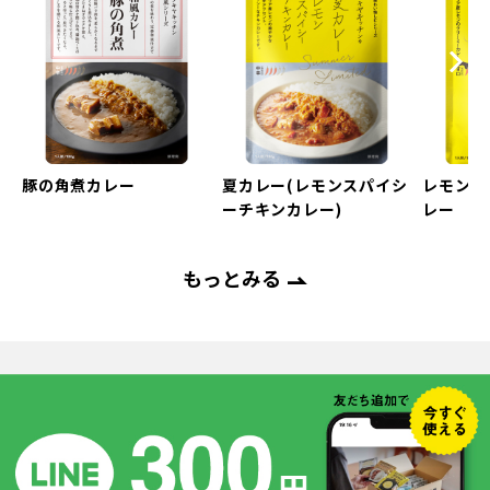
Next
evious
豚の角煮カレー
夏カレー(レモンスパイシ
レモンク
ーチキンカレー)
レー
もっとみる