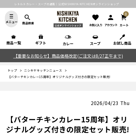
レトルトカレー・スープの通販｜公式NISHIKIYA KITCHENオンラインショップ
0
search
favorite
person
メニュー
商品検索
カート
お気に入り
アカウント
公式オンラインショップ
商品一覧
ギフト
お試し商品
スープ
カレー
【重要なお知らせ】商品価格改定(ご注文は8/27正午まで)
トップ
ニシキヤキッチンニュース
【バターチキンカレー15周年】オリジナルグッズ付きの限定セット販売!
2026/04/23 Thu
【バターチキンカレー15周年】オリ
ジナルグッズ付きの限定セット販売!