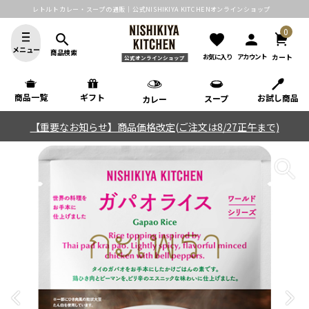
レトルトカレー・スープの通販｜公式NISHIKIYA KITCHENオンラインショップ
0
search
favorite
person
メニュー
商品検索
カート
お気に入り
アカウント
公式オンラインショップ
商品一覧
ギフト
お試し商品
スープ
カレー
【重要なお知らせ】商品価格改定(ご注文は8/27正午まで)