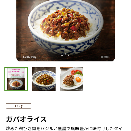
Previous
Nex
1
/
3
130g
ガパオライス
炒めた鶏ひき肉をバジルと魚醤で風味豊かに味付けしたタイ