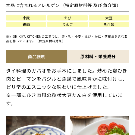
本品に含まれるアレルゲン （特定原材料等 及び 魚介類）
小麦
えび
大豆
鶏肉
りんご
魚介類
※NISHIKIYA KITCHENの工場では、卵・乳・小麦・えび・かに・落花生を含む製
品を作っています。（特定原材料対象）
商品説明
原材料・栄養成分
タイ料理のガパオをお手本にしました。炒めた鶏ひき
肉とピーマンをバジルと魚醤で風味豊かに味付けし、
ピリ辛のエスニックな味わいに仕上げました。
※一部にひき肉風の粒状大豆たん白を使用していま
す。