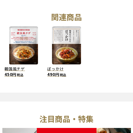
関連商品
韓国風チゲ
ぼっかけ
450円
490円
税込
税込
注目商品・特集