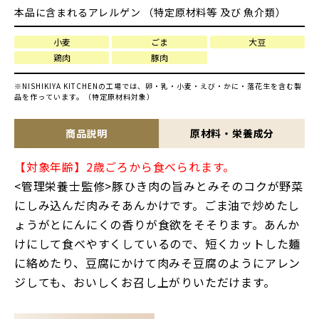
本品に含まれるアレルゲン （特定原材料等 及び 魚介類）
小麦
ごま
大豆
鶏肉
豚肉
※NISHIKIYA KITCHENの工場では、卵・乳・小麦・えび・かに・落花生を含む製
品を作っています。（特定原材料対象）
商品説明
原材料・栄養成分
【対象年齢】2歳ごろから食べられます。
<管理栄養士監修>豚ひき肉の旨みとみそのコクが野菜
にしみ込んだ肉みそあんかけです。ごま油で炒めたし
ょうがとにんにくの香りが食欲をそそります。あんか
けにして食べやすくしているので、短くカットした麺
に絡めたり、豆腐にかけて肉みそ豆腐のようにアレン
ジしても、おいしくお召し上がりいただけます。