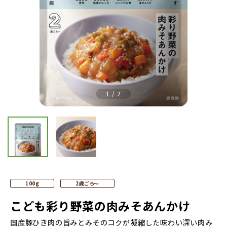
Previous
Nex
1
/
2
100g
2歳ごろ～
こども彩り野菜の肉みそあんかけ
国産豚ひき肉の旨みとみそのコクが凝縮した味わい深い肉み