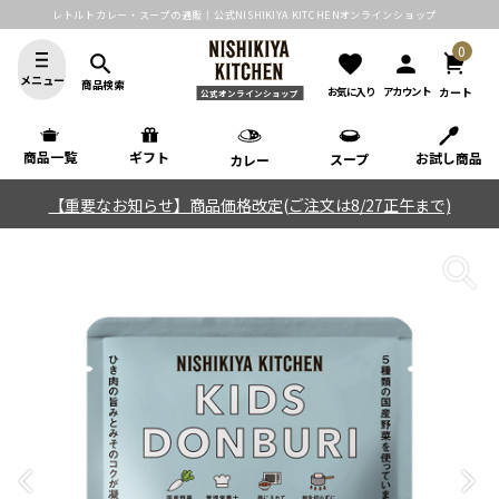
レトルトカレー・スープの通販｜公式NISHIKIYA KITCHENオンラインショップ
0
search
favorite
person
メニュー
商品検索
カート
お気に入り
アカウント
公式オンラインショップ
商品一覧
ギフト
お試し商品
スープ
カレー
【重要なお知らせ】商品価格改定(ご注文は8/27正午まで)