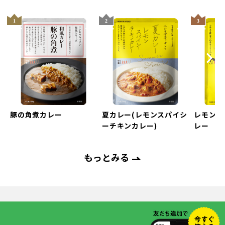
Next
evious
豚の角煮カレー
夏カレー(レモンスパイシ
レモンク
ーチキンカレー)
レー
もっとみる