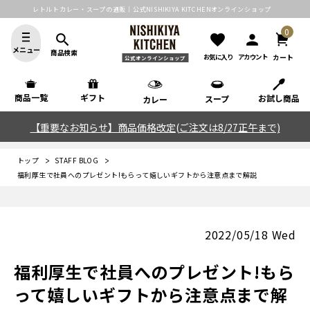
レトルトカレー・スープの通販｜公式NISHIKIYA KITCHENオンラインショップ
0
search
favorite
person
メニュー
商品検索
カート
お気に入り
アカウント
公式オンラインショップ
商品一覧
ギフト
お試し商品
スープ
カレー
【重要なお知らせ】商品価格改定(ご注文は8/27正午まで)
トップ
STAFF BLOG
福利厚生で社員へのプレゼント!もらって嬉しいギフトから注意点まで解説
2022/05/18 Wed
福利厚生で社員へのプレゼント!もら
って嬉しいギフトから注意点まで解