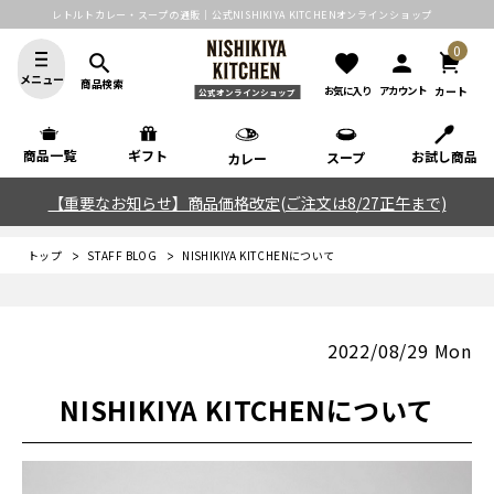
レトルトカレー・スープの通販｜公式NISHIKIYA KITCHENオンラインショップ
0
search
favorite
person
メニュー
商品検索
カート
お気に入り
アカウント
公式オンラインショップ
商品一覧
ギフト
お試し商品
スープ
カレー
【重要なお知らせ】商品価格改定(ご注文は8/27正午まで)
トップ
STAFF BLOG
NISHIKIYA KITCHENについて
2022/08/29 Mon
NISHIKIYA KITCHENについて