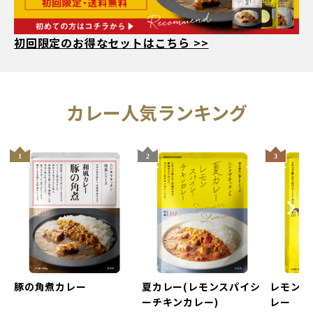
初回限定のお得なセットはこちら >>
人気ランキング
Next
evious
豚の角煮カレー
夏カレー(レモンスパイシ
レモンク
ーチキンカレー)
レー