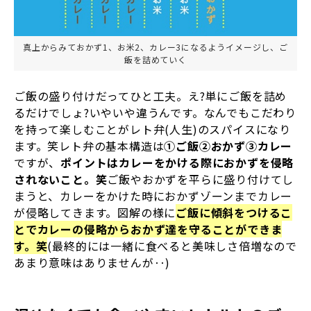
真上からみておかず1、お米2、カレー3になるようイメージし、ご
飯を詰めていく
ご飯の盛り付けだってひと工夫。え?単にご飯を詰め
るだけでしょ?いやいや違うんです。なんでもこだわり
を持って楽しむことがレト弁(人生)のスパイスになり
ます。笑レト弁の基本構造は
①ご飯②おかず③カレー
ですが、
ポイントはカレーをかける際におかずを侵略
されないこと。笑
ご飯やおかずを平らに盛り付けてし
まうと、カレーをかけた時におかずゾーンまでカレー
が侵略してきます。図解の様に
ご飯に傾斜をつけるこ
とでカレーの侵略からおかず達を守ることができま
す。笑
(最終的には一緒に食べると美味しさ倍増なので
あまり意味はありませんが‥)