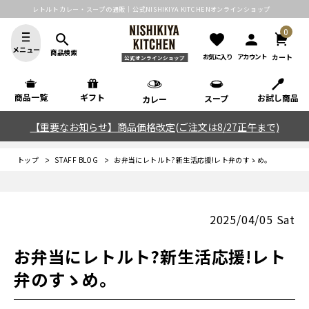
レトルトカレー・スープの通販｜公式NISHIKIYA KITCHENオンラインショップ
0
search
favorite
person
メニュー
商品検索
カート
お気に入り
アカウント
公式オンラインショップ
商品一覧
ギフト
お試し商品
スープ
カレー
【重要なお知らせ】商品価格改定(ご注文は8/27正午まで)
トップ
STAFF BLOG
お弁当にレトルト?新生活応援!レト弁のすゝめ。
2025/04/05 Sat
お弁当にレトルト?新生活応援!レト
弁のすゝめ。