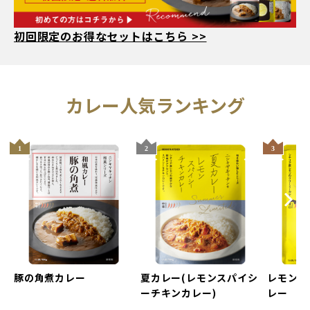
初回限定のお得なセットはこちら >>
人気ランキング
Next
evious
豚の角煮カレー
夏カレー(レモンスパイシ
レモンク
ーチキンカレー)
レー