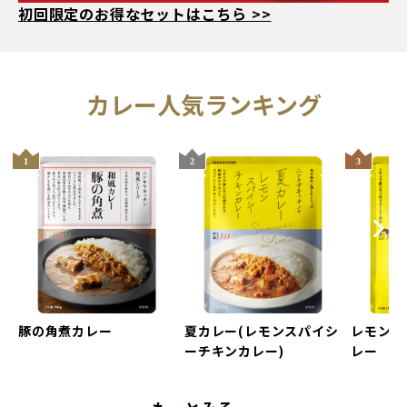
初回限定のお得なセットはこちら >>
人気ランキング
Next
evious
豚の角煮カレー
夏カレー(レモンスパイシ
レモンク
ーチキンカレー)
レー