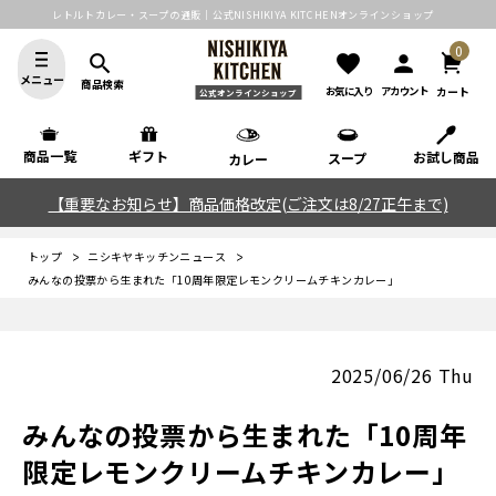
レトルトカレー・スープの通販｜公式NISHIKIYA KITCHENオンラインショップ
0
search
favorite
person
メニュー
商品検索
カート
お気に入り
アカウント
公式オンラインショップ
商品一覧
ギフト
お試し商品
スープ
カレー
【重要なお知らせ】商品価格改定(ご注文は8/27正午まで)
トップ
ニシキヤキッチンニュース
みんなの投票から生まれた「10周年限定レモンクリームチキンカレー」
2025/06/26 Thu
みんなの投票から生まれた「10周年
限定レモンクリームチキンカレー」