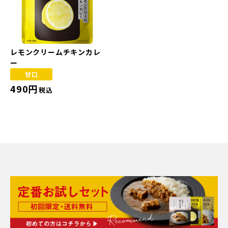
レモンクリームチキンカレ
ー
甘口
490円
税込