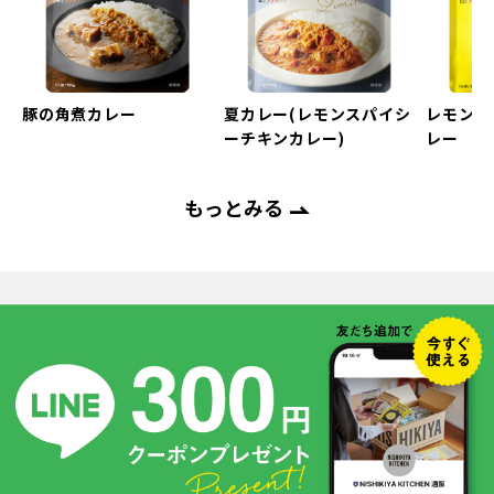
Next
evious
豚の角煮カレー
夏カレー(レモンスパイシ
レモンク
ーチキンカレー)
レー
もっとみる