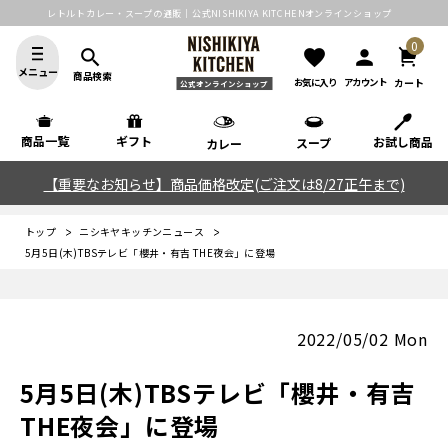
レトルトカレー・スープの通販｜公式NISHIKIYA KITCHENオンラインショップ
0
search
favorite
person
メニュー
商品検索
カート
お気に入り
アカウント
公式オンラインショップ
商品一覧
ギフト
お試し商品
スープ
カレー
【重要なお知らせ】商品価格改定(ご注文は8/27正午まで)
トップ
ニシキヤキッチンニュース
5月5日(木)TBSテレビ「櫻井・有吉 THE夜会」に登場
2022/05/02 Mon
5月5日(木)TBSテレビ「櫻井・有吉
THE夜会」に登場