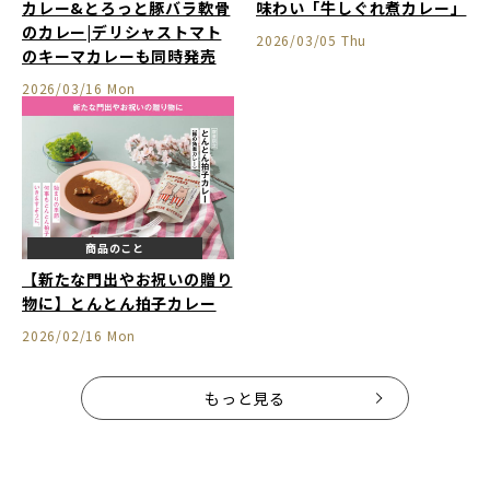
カレー&とろっと豚バラ軟骨
味わい「牛しぐれ煮カレー」
のカレー|デリシャストマト
2026/03/05 Thu
のキーマカレーも同時発売
2026/03/16 Mon
商品のこと
【新たな門出やお祝いの贈り
物に】とんとん拍子カレー
2026/02/16 Mon
もっと見る