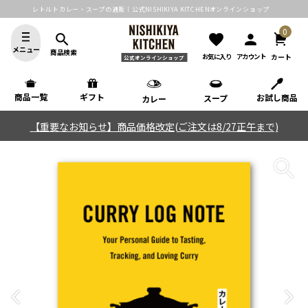
レトルトカレー・スープの通販｜公式NISHIKIYA KITCHENオンラインショップ
0
search
favorite
person
メニュー
商品検索
カート
お気に入り
アカウント
公式オンラインショップ
商品一覧
ギフト
お試し商品
スープ
カレー
【重要なお知らせ】商品価格改定(ご注文は8/27正午まで)