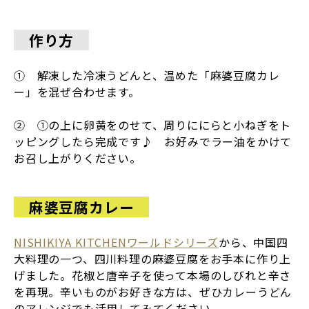
作り方
① 解凍した冷凍うどんと、温めた「麻婆豆腐カレ
ー」を混ぜ合わせます。
② ①の上に卵黄をのせて、周りににらと小ねぎをト
ッピングしたら完成です♪ お好みでラー油をかけて
お召し上がりください。
麻婆豆腐カレー
NISHIKIYA KITCHENワールドシリーズ
から、中国四
大料理の一つ、四川料理の
麻婆豆腐
をお手本に作り上
げました。花椒と唐辛子を使って本場のしびれと辛さ
を再現。辛いものがお好きな方は、ぜひカレーうどん
のアレンジでも活用してみてください