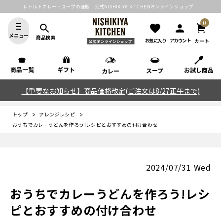
レトルトカレー・スープの通販｜公式NISHIKIYA KITCHENオンラインショップ
0
search
favorite
person
メニュー
商品検索
カート
お気に入り
アカウント
公式オンラインショップ
商品一覧
ギフト
お試し商品
スープ
カレー
【重要なお知らせ】商品価格改定(ご注文は8/27正午まで)
トップ
アレンジレシピ
おうちでカレーうどんを作ろう!レシピとおすすめの付け合わせ
2024/07/31 Wed
おうちでカレーうどんを作ろう!レシ
ピとおすすめの付け合わせ