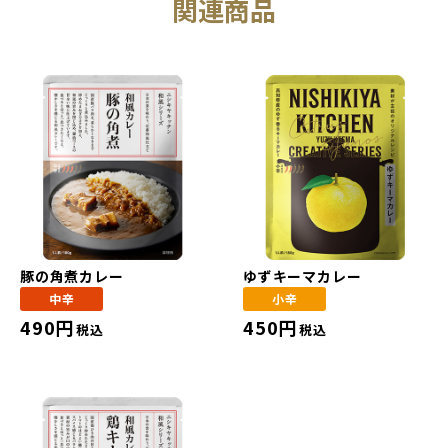
関連商品
豚の角煮カレー
ゆずキーマカレー
中辛
小辛
490円
450円
税込
税込