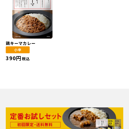
鶏キーマカレー
小辛
390円
税込