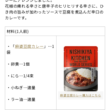
レーにアレンジしました。
花椒の痺れる辛さと唐辛子のヒリヒリする辛さに、ひ
き肉の旨みが加わったソースで豆腐を煮込んだ辛口の
カレーです。
材料(1人前)
・「
麻婆豆腐カレー
」…1
袋
・卵黄…1個
・にら…1/4束
・小ねぎ…適量
麻婆豆腐カレー購入はこちら
・ラー油…適量