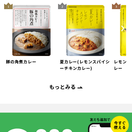
Next
evious
豚の角煮カレー
夏カレー(レモンスパイシ
レモンク
ーチキンカレー)
レー
もっとみる