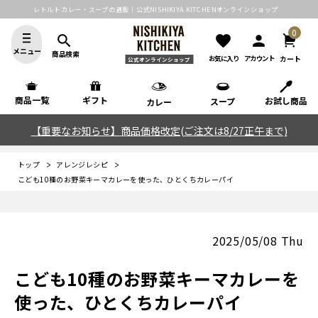
レトルトカレー・スープの通販｜公式NISHIKIYA KITCHENオンラインショップ
0
search
favorite
person
メニュー
商品検索
カート
お気に入り
アカウント
公式オンラインショップ
商品一覧
ギフト
お試し商品
スープ
カレー
【重要なお知らせ】商品価格改定(ご注文は8/27正午まで)
トップ
アレンジレシピ
こども10種のお野菜キーマカレーを使った、ひとくちカレーパイ
2025/05/08 Thu
こども10種のお野菜キーマカレーを
使った、ひとくちカレーパイ