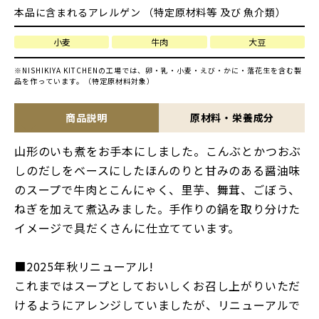
本品に含まれるアレルゲン （特定原材料等 及び 魚介類）
小麦
牛肉
大豆
※NISHIKIYA KITCHENの工場では、卵・乳・小麦・えび・かに・落花生を含む製
品を作っています。（特定原材料対象）
商品説明
原材料・栄養成分
山形のいも煮をお手本にしました。こんぶとかつおぶ
しのだしをベースにしたほんのりと甘みのある醤油味
のスープで牛肉とこんにゃく、里芋、舞茸、ごぼう、
ねぎを加えて煮込みました。手作りの鍋を取り分けた
イメージで具だくさんに仕立てています。
■2025年秋リニューアル!
これまではスープとしておいしくお召し上がりいただ
けるようにアレンジしていましたが、リニューアルで