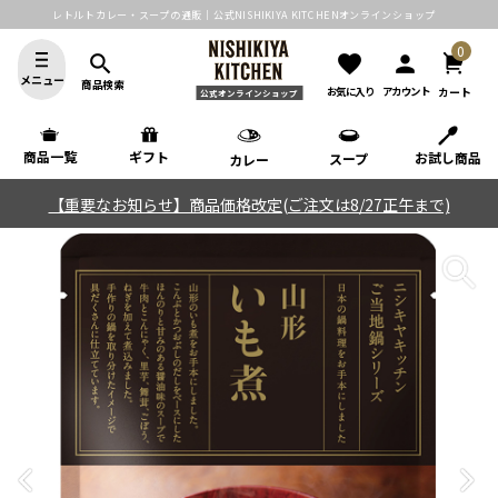
レトルトカレー・スープの通販｜公式NISHIKIYA KITCHENオンラインショップ
0
search
favorite
person
メニュー
商品検索
カート
お気に入り
アカウント
公式オンラインショップ
商品一覧
ギフト
お試し商品
スープ
カレー
【重要なお知らせ】商品価格改定(ご注文は8/27正午まで)