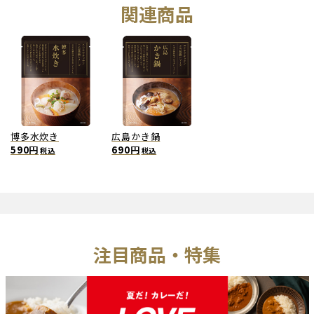
関連商品
博多水炊き
広島かき鍋
590円
690円
税込
税込
注目商品・特集