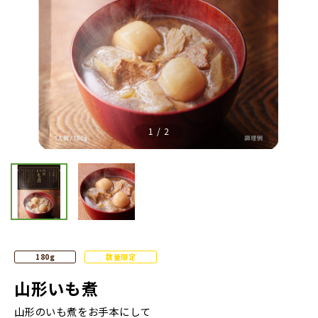
Previous
Nex
1
/
2
180g
数量限定
山形いも煮
山形のいも煮をお手本にして