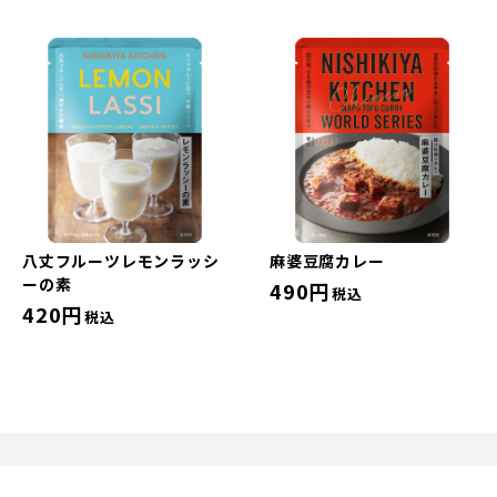
八丈フルーツレモンラッシ
麻婆豆腐カレー
ーの素
490円
税込
420円
税込