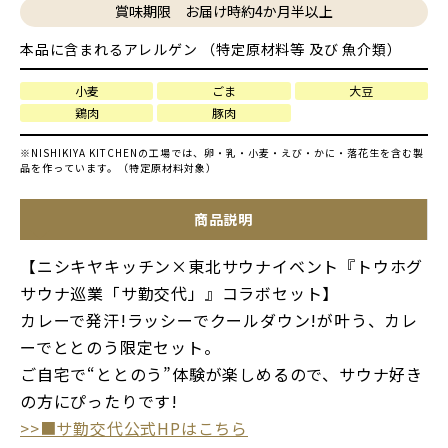
賞味期限 お届け時約4か月半以上
本品に含まれるアレルゲン （特定原材料等 及び 魚介類）
小麦
ごま
大豆
鶏肉
豚肉
※NISHIKIYA KITCHENの工場では、卵・乳・小麦・えび・かに・落花生を含む製
品を作っています。（特定原材料対象）
商品説明
【ニシキヤキッチン×東北サウナイベント『トウホグ
サウナ巡業「サ勤交代」』コラボセット】
カレーで発汗!ラッシーでクールダウン!が叶う、カレ
ーでととのう限定セット。
ご自宅で“ととのう”体験が楽しめるので、サウナ好き
の方にぴったりです!
>>■サ勤交代公式HPはこちら