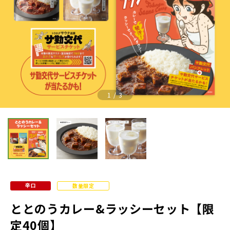
Previous
Nex
1
/
3
辛口
数量限定
ととのうカレー&ラッシーセット【限
定40個】