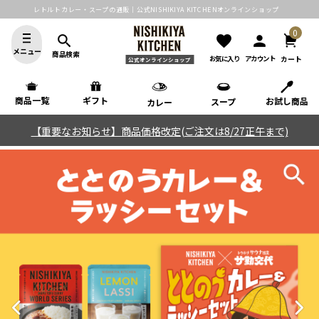
レトルトカレー・スープの通販｜公式NISHIKIYA KITCHENオンラインショップ
0
search
favorite
person
メニュー
商品検索
カート
お気に入り
アカウント
公式オンラインショップ
商品一覧
ギフト
お試し商品
スープ
カレー
【重要なお知らせ】商品価格改定(ご注文は8/27正午まで)