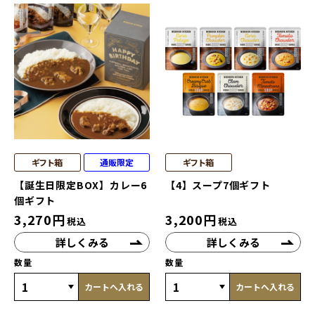
ギフト箱
通販限定
ギフト箱
【誕生日限定BOX】カレー6
【4】スープ7個ギフト
個ギフト
3,270
円
3,200
円
税込
税込
詳しくみる
詳しくみる
数量
数量
カートへ入れる
カートへ入れる