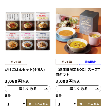
ギフト箱
ギフト箱
通販限定
かけごはんセット(6個入)
【誕生日限定BOX】スープ7
個ギフト
3,060
円
3,000
円
税込
税込
詳しくみる
詳しくみる
数量
数量
カートへ入れる
カートへ入れる