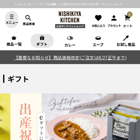
レトルトカレー・スープの通販｜公式NISHIKIYA KITCHENオンラインショップ
0
search
favorite
person
メニュー
商品検索
カート
お気に入り
アカウント
公式オンラインショップ
商品一覧
ギフト
お試し商品
スープ
カレー
【重要なお知らせ】商品価格改定(ご注文は8/27正午まで)
ギフト