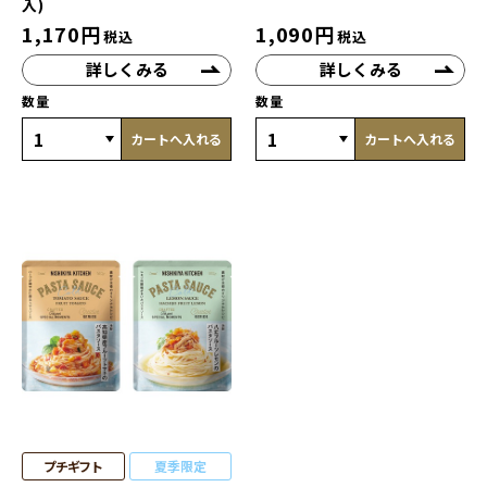
入)
1,170
円
1,090
円
税込
税込
詳しくみる
詳しくみる
数量
数量
カートへ入れる
カートへ入れる
プチギフト
夏季限定