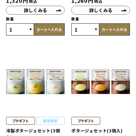
1,320
円
1,260
円
税込
税込
詳しくみる
詳しくみる
数量
数量
カートへ入れる
カートへ入れる
プチギフト
夏季限定
プチギフト
冷製ポタージュセット(3個
ポタージュセット(3個入)