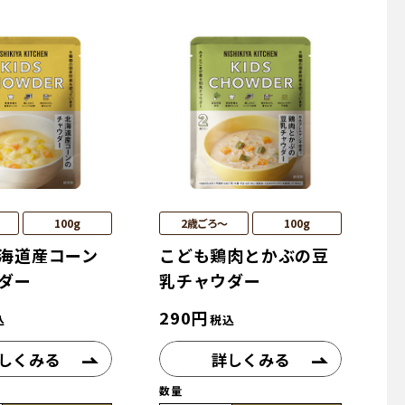
100g
2歳ごろ～
100g
海道産コーン
こども鶏肉とかぶの豆
ダー
乳チャウダー
290
円
込
税込
しくみる
詳しくみる
数量