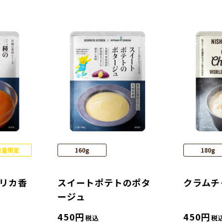
数量限定
160g
180g
プリカ香
スイートポテトのポタ
クラムチ
ージュ
450
円
450
円
税込
税