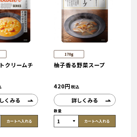
170g
トクリームチ
柚子香る野菜スープ
420
円
込
税込
しくみる
詳しくみる
数量
カートへ入れる
カートへ入れる