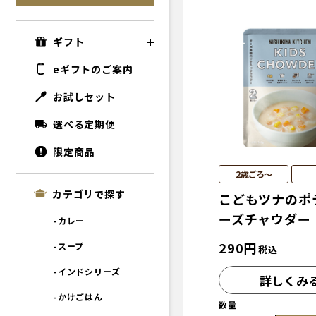
ギフト
eギフトのご案内
お試しセット
選べる定期便
限定商品
2歳ごろ～
カテゴリで探す
こどもツナのポ
ーズチャウダー
-カレー
290
円
-スープ
税込
-インドシリーズ
詳しくみ
-かけごはん
数量