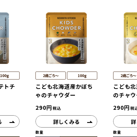
100g
2歳ごろ～
100g
2歳ごろ～
テトチ
こども北海道産かぼち
こども北
ゃのチャウダー
のチャウ
290
円
290
円
税込
税
る
詳しくみる
詳
数量
数量