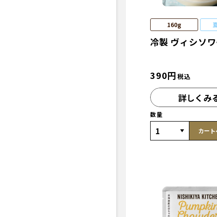
160g
冷製 ヴィシソ
390
円
税込
詳しくみ
数量
カート