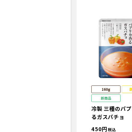
160g
新商品
冷製 三種のパ
るガスパチョ
450
円
税込