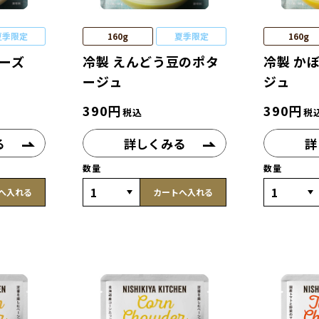
夏季限定
160g
夏季限定
160g
ワーズ
冷製 えんどう豆のポタ
冷製 か
ージュ
ジュ
390
円
390
円
税込
税
る
詳しくみる
詳
数量
数量
へ入れる
カートへ入れる