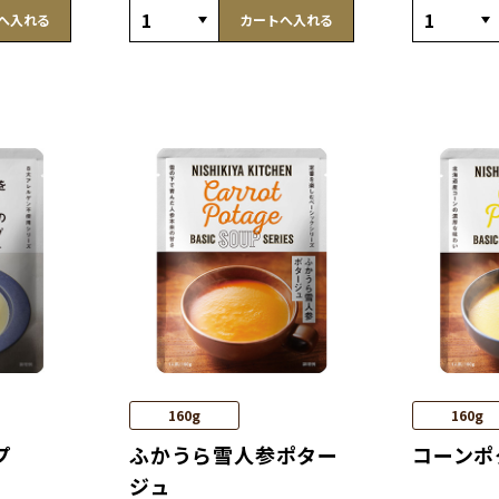
へ入れる
カートへ入れる
160g
160g
プ
ふかうら雪人参ポター
コーンポ
ジュ