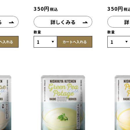
350
円
350
円
税込
税
る
詳しくみる
詳
数量
数量
へ入れる
カートへ入れる