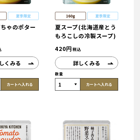
夏季限定
160g
夏季限定
ぼちゃのポター
夏スープ(北海道産とう
もろこしの冷製スープ)
420
円
込
税込
しくみる
詳しくみる
数量
カートへ入れる
カートへ入れる