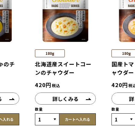
180g
180g
ゃのチ
北海道産スイートコー
国産トマ
ンのチャウダー
ャウダー
420
円
420
円
税込
税
る
詳しくみる
詳
数量
数量
へ入れる
カートへ入れる