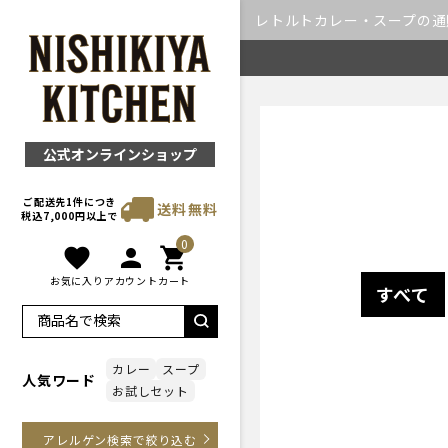
レトルトカレー・スープの通販｜
公式オンラインショップ
ご配送先1件につき
送料無料
税込7,000円以上で
0
favorite
person
shopping_cart
お気に入り
アカウント
カート
すべて
カレー
スープ
人気ワード
お試しセット
アレルゲン検索で絞り込む