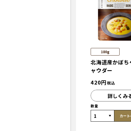
180g
北海道産かぼち
ャウダー
420
円
税込
詳しくみ
数量
カート