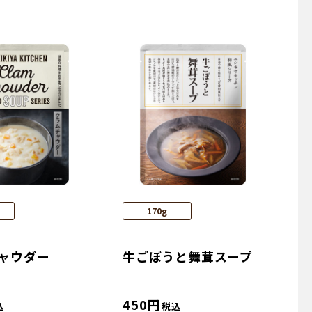
170g
ャウダー
牛ごぼうと舞茸スープ
450
円
込
税込